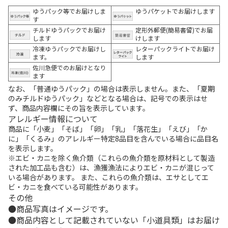
ゆうパック等でお届けしま
ゆうパケットでお届けします
す
チルドゆうパックでお届け
定形外郵便(簡易書留)でお届
します
けします
冷凍ゆうパックでお届けし
レターパックライトでお届け
ます。
します
佐川急便でのお届けとなり
ます
なお、「普通ゆうパック」の場合は表示しません。また、「夏期
のみチルドゆうパック」などとなる場合は、記号での表示はせ
ず、商品内容欄にその旨を表示しています。
アレルギー情報について
商品に「小麦」「そば」「卵」「乳」「落花生」「えび」「か
に」「くるみ」のアレルギー特定8品目を含んでいる場合に品目名
を表示します。
※エビ・カニを除く魚介類（これらの魚介類を原材料として製造
された加工品も含む）は、漁獲漁法によりエビ・カニが混じって
いる場合があります。 また、これらの魚介類は、エサとしてエ
ビ・カニを食べている可能性があります。
その他
商品写真はイメージです。
商品内容として記載されていない「小道具類」はお届け