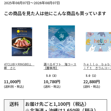
2025年08月07日～2026年08月07日
この商品を見た人は他にこんな商品も買っています
47CLUB×RINGBELL
選べるギフト 海コース
ｈｅｌｌｏ ｂａｂ
郷 さと
【慶事用】
ｉｆｔ きりんコー
－Ｇｉｆｔ）【慶事
5.0
（3）
5.0
（1）
11,000円
10,780円
22,880円
(送料別・税込)
(送料・税込)
(送料・税込)
送料
お届け先ごと1,100円（税込）
※北海道・沖縄は1,650円（税込）