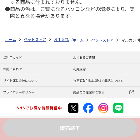
する商品に含まれておりません。
商品の色は、ご覧になるパソコンなどの環境により、実
際と異なる場合があります。
ホーム
ペットストア
お手入れ
シャンプー・トリミング用品（猫用）
ホーム
ペットストア
マルカン オ
ご利用ガイド
よくあるご質問
お問い合わせ
利用規約
サイト運営会社について
特定商取引法に基づく表記について
プライバシーポリシー
商品のご提案はこちら
SNSでお得な情報発信中
販売終了
Copyright (C) JAPAN POST Co.,Ltd. All Rights Reserved.