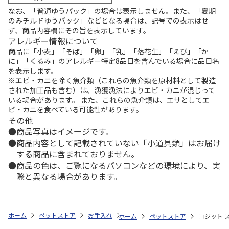
なお、「普通ゆうパック」の場合は表示しません。また、「夏期
のみチルドゆうパック」などとなる場合は、記号での表示はせ
ず、商品内容欄にその旨を表示しています。
アレルギー情報について
商品に「小麦」「そば」「卵」「乳」「落花生」「えび」「か
に」「くるみ」のアレルギー特定8品目を含んでいる場合に品目名
を表示します。
※エビ・カニを除く魚介類（これらの魚介類を原材料として製造
された加工品も含む）は、漁獲漁法によりエビ・カニが混じって
いる場合があります。 また、これらの魚介類は、エサとしてエ
ビ・カニを食べている可能性があります。
その他
商品写真はイメージです。
商品内容として記載されていない「小道具類」はお届け
する商品に含まれておりません。
商品の色は、ご覧になるパソコンなどの環境により、実
際と異なる場合があります。
ホーム
ペットストア
お手入れ
シャンプー・トリミング用品（猫用）
ホーム
ペットストア
コジット 