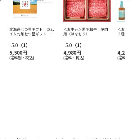
北海道七つ星ギフト カム
＜お中元＞黒毛和牛 焼肉
＜お中元＞
イ＆九州七つ星ギフト ひ
用（はなもり）
３種セット
だまり
5.0
（1）
5.0
（1）
5,500円
4,980円
4,290円
(送料別・税込)
(送料・税込)
(送料・税込)