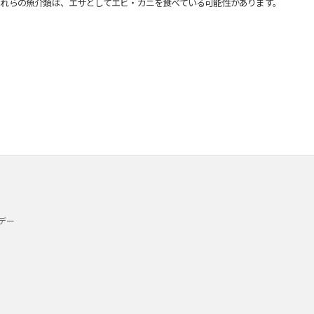
れらの魚介類は、エサとしてエビ・カニを食べている可能性があります。
デー