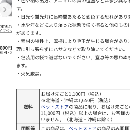
・色や柄の出方、アニマルの顔の位置などは多少異な
す。
・日光や蛍光灯に長時間あたると変色する恐れがあり
・水や汗などにより湿った状態で強く擦ると他のもの
ppyDays 2wayド
獣医師開発 ニオイ
デオトイレ 飛び散
無添加良品 
イブベッド グレ
をとる砂専用 猫ト
らない消臭・抗菌サ
ムデンタルコ
があります。
イレ ナチュラルグ
ンド 4L
ぐるぐるボー
レー
…
・素材の特性上、摩擦により毛玉が生じる場合があり
,890円
1,550円
1,320円
470円
理に引っ張らずにハサミなどで取り除いてください。
送料別・税込)
(送料別・税込)
(送料別・税込)
(送料別・税込
・包装用の袋で遊ばないでください。窒息等の思わぬ
ます。
・火気厳禁。
お届け先ごと1,100円（税込）
※北海道・沖縄は1,650円（税込）
送料
ペットストア
の商品に限り、お届け先ごと
11,000円（税込）以上の場合は、お客様
いません。（北海道・沖縄は除く）
同梱等
この商品は、
ペットストア
の商品のみ同梱