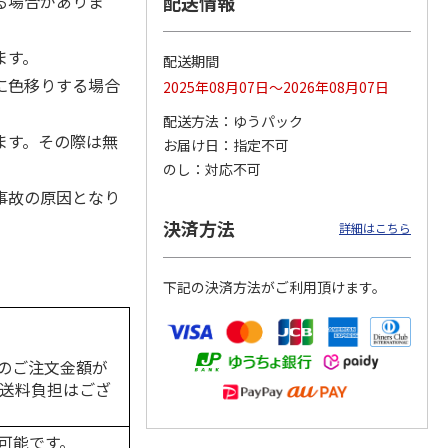
る場合がありま
配送情報
ます。
配送期間
に色移りする場合
2025年08月07日～2026年08月07日
カムカ
銀のスプーン パウ
ペット線香 虹のか
CIAO 香り立つクラ
ーン
チ 健康に育つ子ね
なた フルーティフ
ンキー ちゅ～る和
配送方法
ゆうパック
ン型 S
こ用 まぐろ・かつ
ローラルの香り
えBOX とりささ
…
おに
…
ます。その際は無
お届け日
指定不可
120円
590円
380円
のし
対応不可
)
(送料別・税込)
(送料別・税込)
(送料別・税込)
事故の原因となり
決済方法
詳細はこちら
下記の決済方法がご利用頂けます。
のご注文金額が
の送料負担はござ
可能です。