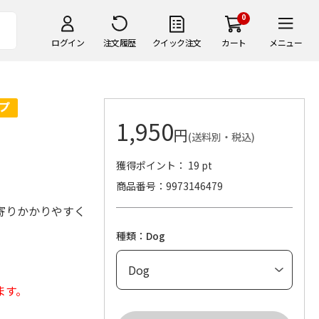
0
ログイン
注文履歴
クイック注文
カート
メニュー
1,950
円
g
(送料別・税込)
獲得ポイント： 19 pt
商品番号
9973146479
寄りかかりやすく
種類：Dog
ます。