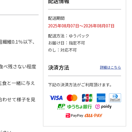
配送情報
配送期間
2025年08月07日～2026年08月07日
カムカ
銀のスプーン パウ
ペット線香 虹のか
CIAO 香り立つクラ
ーン
チ 健康に育つ子ね
なた フルーティフ
ンキー ちゅ～る和
配送方法
ゆうパック
ン型 S
こ用 まぐろ・かつ
ローラルの香り
えBOX とりささ
…
おに
…
粗繊維0.1％以下、
お届け日
指定不可
120円
590円
380円
のし
対応不可
)
(送料別・税込)
(送料別・税込)
(送料別・税込)
食べ残さない程度
決済方法
詳細はこちら
主食と一緒に与え
下記の決済方法がご利用頂けます。
合わせて様子を見