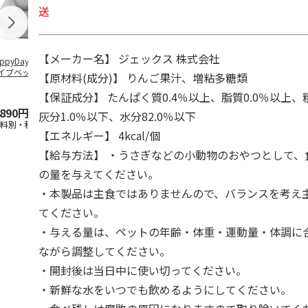
送
【メーカー名】 ジェックス 株式会社
ppyDays 2wayド
獣医師開発 ニオイ
デオトイレ 飛び散
無添加良品 
イブベッド グレ
をとる砂専用 猫ト
らない消臭・抗菌サ
ムデンタルコ
【原材料(成分)】 りんご果汁、増粘多糖類
イレ ナチュラルグ
ンド 4L
ぐるぐるボー
レー
…
【保証成分】 たんぱく質0.4％以上、脂質0.0％以上、
,890円
1,550円
1,320円
470円
灰分1.0％以下、水分82.0％以下
送料別・税込)
(送料別・税込)
(送料別・税込)
(送料別・税込
【エネルギー】 4kcal/個
【給与方法】 ・うさぎなどの小動物のおやつとして、
の量を与えてください。
・本製品は主食ではありませんので、バランスを考え
てください。
・与える量は、ペットの年齢・体重・運動量・体調に
ながら調整してください。
・開封後は当日中に使い切ってください。
・新鮮な水をいつでも飲めるようにしてください。