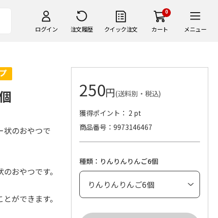
0
ログイン
注文履歴
クイック注文
カート
メニュー
250
円
6個
(送料別・税込)
獲得ポイント： 2 pt
商品番号
9973146467
ー状のおやつで
種類：りんりんりんご6個
状のおやつです。
ことができます。