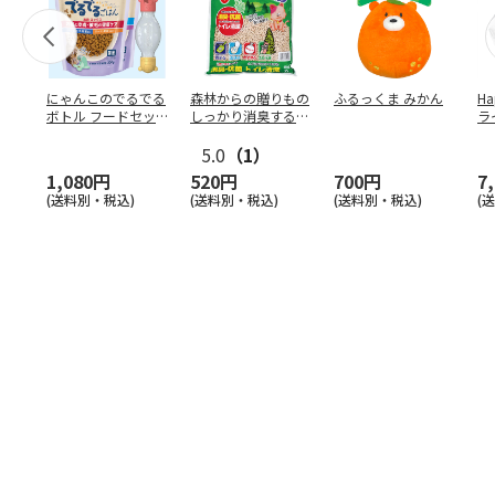
にゃんこのでるでる
森林からの贈りもの
ふるっくま みかん
Ha
ボトル フードセッ
しっかり消臭するひ
ラ
ト
のきの猫砂 7L
ー
5.0
（1）
1,080円
520円
700円
7
(送料別・税込)
(送料別・税込)
(送料別・税込)
(