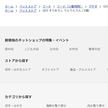
ホーム
ペットストア
フード
フード（小動物用）
ウサギ
G
ホーム
ペットストア
GEX すりおろし りんりんりんご6個
郵便局のネットショップの特集・イベント
母の日
こどもの日
父の日
お中元
敬老の日
ストアから探す
切手・はがきストア
ギフトストア
食品・グルメストア
カテゴリから探す
切手・はがき
海鮮お取り寄せ
肉お取り寄せ