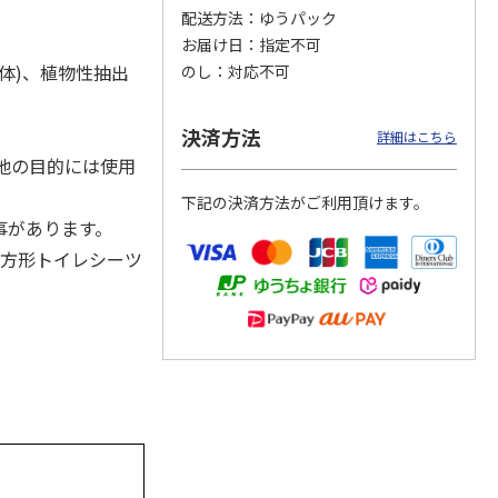
配送方法
ゆうパック
お届け日
指定不可
体)、植物性抽出
のし
対応不可
カムカ
銀のスプーン パウ
ペット線香 虹のか
CIAO 香り立つクラ
ーン
チ 健康に育つ子ね
なた フルーティフ
ンキー ちゅ～る和
決済方法
ン型 S
こ用 まぐろ・かつ
ローラルの香り
えBOX とりささ
…
詳細はこちら
おに
…
他の目的には使用
120円
590円
380円
下記の決済方法がご利用頂けます。
)
(送料別・税込)
(送料別・税込)
(送料別・税込)
事があります。
正方形トイレシーツ