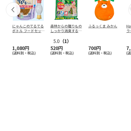
にゃんこのでるでる
森林からの贈りもの
ふるっくま みかん
Ha
ボトル フードセッ
しっかり消臭するひ
ラ
ト
のきの猫砂 7L
ー
5.0
（1）
1,080円
520円
700円
7
(送料別・税込)
(送料別・税込)
(送料別・税込)
(