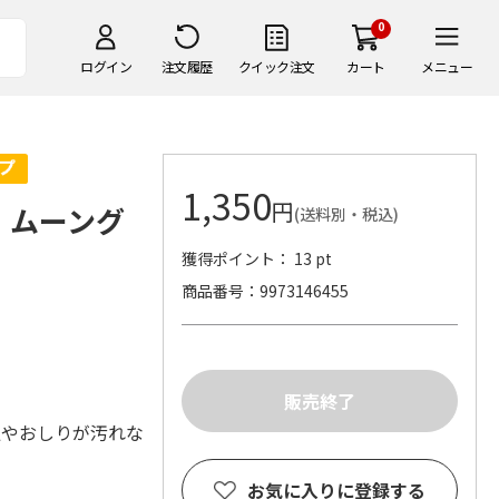
0
ログイン
注文履歴
クイック注文
カート
メニュー
1,350
円
 ムーング
(送料別・税込)
獲得ポイント： 13 pt
商品番号
9973146455
足やおしりが汚れな
お気に入りに登録する