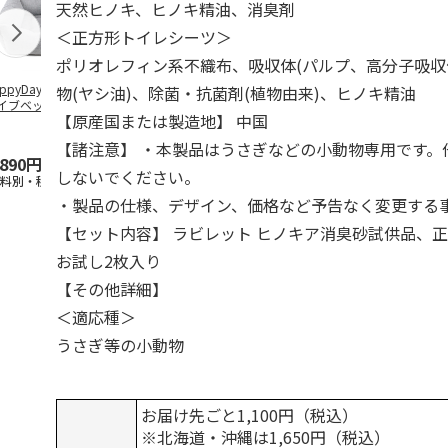
天然ヒノキ、ヒノキ精油、消臭剤
＜正方形トイレシーツ＞
ポリオレフィン系不織布、吸収体(パルプ、高分子吸収
ppyDays 2wayド
獣医師開発 ニオイ
デオトイレ 飛び散
無添加良品 
物(ヤシ油)、除菌・抗菌剤(植物由来)、ヒノキ精油
イブベッド グレ
をとる砂専用 猫ト
らない消臭・抗菌サ
ムデンタルコ
【原産国または製造地】 中国
イレ ナチュラルグ
ンド 4L
ぐるぐるボー
レー
…
【諸注意】 ・本製品はうさぎなどの小動物専用です。
,890円
1,550円
1,320円
470円
しないでください。
送料別・税込)
(送料別・税込)
(送料別・税込)
(送料別・税込
・製品の仕様、デザイン、価格など予告なく変更する
【セット内容】 ラビレット ヒノキア消臭砂試供品、
お試し2枚入り
【その他詳細】
＜適応種＞
うさぎ等の小動物
お届け先ごと1,100円（税込）
※北海道・沖縄は1,650円（税込）