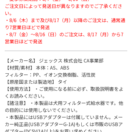
ご注文日によって発送日が異なりますのでご了承くださ
い。
・8/6（木）まで及び8/17（月）以降のご注文は、通常通
り7営業日ほどで発送
・8/7（金）～8/16（日）のご注文は、8/17（月）から7
営業日ほどで発送
【メーカー名】 ジェックス 株式会社 CA事業部
【材質/素材】 本体：AS、ABS
フィルター：PP、イオン交換樹脂、活性炭
【原産国または製造地】 タイ
【使用方法】 ・ご使用になる前に必ず、取扱説明書をよ
くお読みください。
【諸注意】 ・本製品は犬用フィルター式給水器です。他
の目的には使用しないでください。
・本製品にはUSBアダプターは付属していません。メー
カー純正品(USBアダプターG-1A)もしくは市販のUSBア
ダプター(DC5V/1A以上)をお買い求めください。