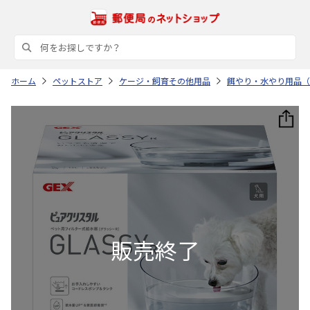
ホーム
ペットストア
ケージ・飼育その他用品
餌やり・水やり用品（