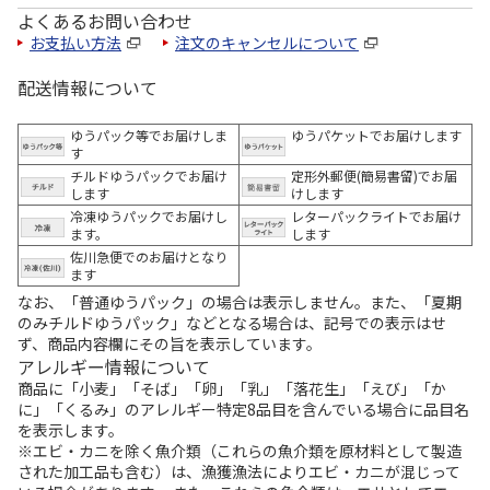
よくあるお問い合わせ
お支払い方法
注文のキャンセルについて
配送情報について
ゆうパック等でお届けしま
ゆうパケットでお届けします
す
チルドゆうパックでお届け
定形外郵便(簡易書留)でお届
します
けします
冷凍ゆうパックでお届けし
レターパックライトでお届け
ます。
します
佐川急便でのお届けとなり
ます
なお、「普通ゆうパック」の場合は表示しません。また、「夏期
のみチルドゆうパック」などとなる場合は、記号での表示はせ
ず、商品内容欄にその旨を表示しています。
アレルギー情報について
商品に「小麦」「そば」「卵」「乳」「落花生」「えび」「か
に」「くるみ」のアレルギー特定8品目を含んでいる場合に品目名
を表示します。
※エビ・カニを除く魚介類（これらの魚介類を原材料として製造
された加工品も含む）は、漁獲漁法によりエビ・カニが混じって