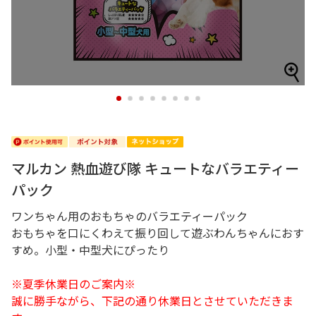
1
2
3
4
5
6
7
8
マルカン 熱血遊び隊 キュートなバラエティー
パック
ワンちゃん用のおもちゃのバラエティーパック
おもちゃを口にくわえて振り回して遊ぶわんちゃんにおす
すめ。小型・中型犬にぴったり
※夏季休業日のご案内※
誠に勝手ながら、下記の通り休業日とさせていただきま