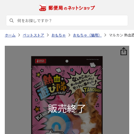
ホーム
ペットストア
おもちゃ
おもちゃ（猫用）
マルカン 熱血