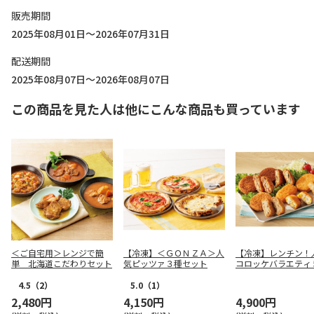
販売期間
2025年08月01日～2026年07月31日
配送期間
2025年08月07日～2026年08月07日
この商品を見た人は他にこんな商品も買っています
＜ご自宅用＞レンジで簡
【冷凍】＜ＧＯＮＺＡ＞人
【冷凍】レンチン！
単 北海道こだわりセット
気ピッツァ３種セット
コロッケバラエティ
4.5
（2）
5.0
（1）
2,480円
4,150円
4,900円