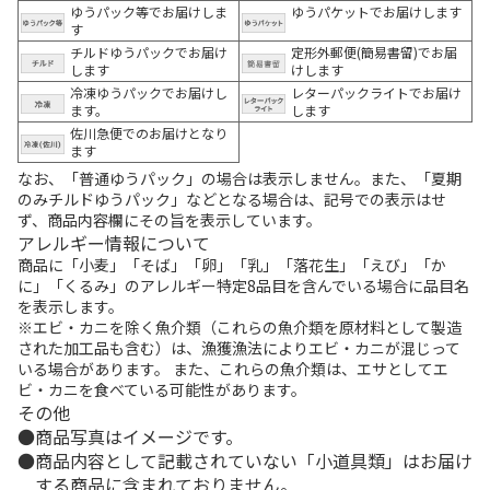
ゆうパック等でお届けしま
ゆうパケットでお届けします
す
チルドゆうパックでお届け
定形外郵便(簡易書留)でお届
します
けします
冷凍ゆうパックでお届けし
レターパックライトでお届け
ます。
します
佐川急便でのお届けとなり
ます
なお、「普通ゆうパック」の場合は表示しません。また、「夏期
のみチルドゆうパック」などとなる場合は、記号での表示はせ
ず、商品内容欄にその旨を表示しています。
アレルギー情報について
商品に「小麦」「そば」「卵」「乳」「落花生」「えび」「か
に」「くるみ」のアレルギー特定8品目を含んでいる場合に品目名
を表示します。
※エビ・カニを除く魚介類（これらの魚介類を原材料として製造
された加工品も含む）は、漁獲漁法によりエビ・カニが混じって
いる場合があります。 また、これらの魚介類は、エサとしてエ
ビ・カニを食べている可能性があります。
その他
商品写真はイメージです。
商品内容として記載されていない「小道具類」はお届け
する商品に含まれておりません。