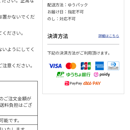
ください。正常な
配送方法
ゆうパック
お届け日
指定不可
は置かないでくだ
のし
対応不可
カムカ
銀のスプーン パウ
ペット線香 虹のか
CIAO 香り立つクラ
ーン
チ 健康に育つ子ね
なた フルーティフ
ンキー ちゅ～る和
てください。
決済方法
ン型 S
こ用 まぐろ・かつ
ローラルの香り
えBOX とりささ
…
詳細はこちら
おに
…
120円
590円
380円
ないようにしてく
下記の決済方法がご利用頂けます。
)
(送料別・税込)
(送料別・税込)
(送料別・税込)
ご注意ください。
のご注文金額が
の送料負担はござ
可能です。
送いたします。