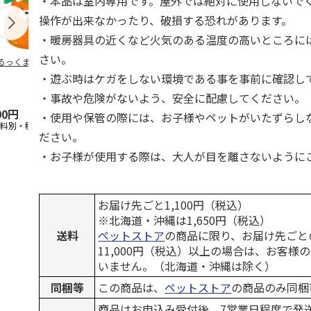
・本品は室内専用です。屋外では絶対に使用しないで
操作が出来なかったり、破損する恐れがあります。
・暖房器具の近くなど火気のある温度の高いところに
さい。
るっくま みかん
デオトイレ 飛び散
獣医師開発 ニオイ
無添加良品 
らない消臭・抗菌サ
をとる砂専用 猫ト
ムデンタルコ
・遊ぶ時はケガをしない環境である事を事前に確認し
ンド 4L
イレ ナチュラルグ
ぐるぐるボー
レー
…
・事故や危険がないよう、安全に配慮してください。
00円
1,320円
1,550円
470円
・使用や保管の際には、お子様やペットがいたずらし
送料別・税込)
(送料別・税込)
(送料別・税込)
(送料別・税込
ださい。
・お子様が使用する際は、大人が目を離さないように
お届け先ごと1,100円（税込）
※北海道・沖縄は1,650円（税込）
送料
ペットストア
の商品に限り、お届け先ごと
11,000円（税込）以上の場合は、お客様
いません。（北海道・沖縄は除く）
同梱等
この商品は、
ペットストア
の商品のみ同梱
商品はお申込み受付後、7営業日程度で発