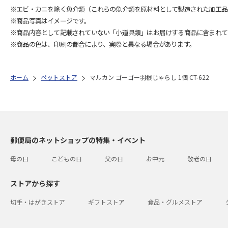
※エビ・カニを除く魚介類（これらの魚介類を原材料として製造された加工品
※商品写真はイメージです。
※商品内容として記載されていない「小道具類」はお届けする商品に含まれて
※商品の色は、印刷の都合により、実際と異なる場合があります。
ホーム
ペットストア
マルカン ゴーゴー羽根じゃらし 1個 CT-622
郵便局のネットショップの特集・イベント
母の日
こどもの日
父の日
お中元
敬老の日
ストアから探す
切手・はがきストア
ギフトストア
食品・グルメストア