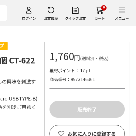
0
ログイン
注文履歴
クイック注文
カート
メニュー
1,760
円
CT-622
(送料別・税込)
獲得ポイント： 17 pt
商品番号
9973146361
んの興味を刺激す
USBTYPE-B)
1Aを別途ご用意く
お気に入りに登録する