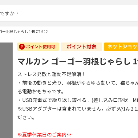
ー羽根じゃらし 1個 CT-622
マルカン ゴーゴー羽根じゃらし 1個 
ストレス発散と運動不足解消！
・前後の動きと光り、羽根がゆらゆら動いて、猫ちゃ
る電動おもちゃです。
・USB充電式で繰り返し遊べる。(差し込み口形状 Micro 
※USBアダプターは含まれていません。必ず5V/1A-2.
ださい。
※夏季休業日のご案内※