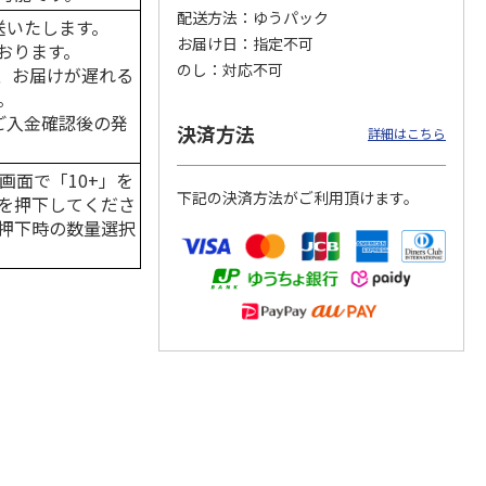
配送方法
ゆうパック
送いたします。
お届け日
指定不可
おります。
のし
対応不可
、お届けが遅れる
。
カムカ
銀のスプーン パウ
ペット線香 虹のか
CIAO 香り立つクラ
ーン
チ 健康に育つ子ね
なた フルーティフ
ンキー ちゅ～る和
はご入金確認後の発
決済方法
ン型 S
こ用 まぐろ・かつ
ローラルの香り
えBOX とりささ
…
詳細はこちら
おに
…
120円
590円
380円
画面で「10+」を
下記の決済方法がご利用頂けます。
)
(送料別・税込)
(送料別・税込)
(送料別・税込)
を押下してくださ
押下時の数量選択