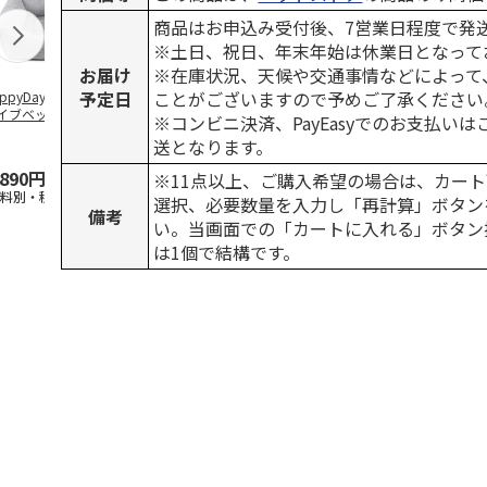
商品はお申込み受付後、7営業日程度で発
※土日、祝日、年末年始は休業日となって
お届け
※在庫状況、天候や交通事情などによって
予定日
ことがございますので予めご了承ください
ppyDays 2wayド
獣医師開発 ニオイ
デオトイレ 飛び散
無添加良品 
イブベッド グレ
をとる砂専用 猫ト
らない消臭・抗菌サ
ムデンタルコ
※コンビニ決済、PayEasyでのお支払い
イレ ナチュラルグ
ンド 4L
ぐるぐるボー
送となります。
レー
…
,890円
1,550円
1,320円
470円
※11点以上、ご購入希望の場合は、カート
送料別・税込)
(送料別・税込)
(送料別・税込)
(送料別・税込
選択、必要数量を入力し「再計算」ボタン
備考
い。当画面での「カートに入れる」ボタン
は1個で結構です。