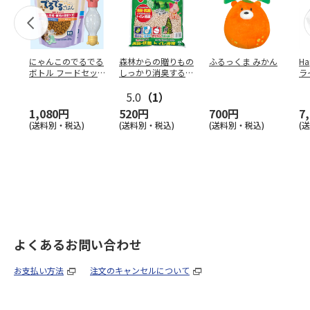
にゃんこのでるでる
森林からの贈りもの
ふるっくま みかん
Ha
ボトル フードセッ
しっかり消臭するひ
ラ
ト
のきの猫砂 7L
ー
5.0
（1）
1,080円
520円
700円
7
(送料別・税込)
(送料別・税込)
(送料別・税込)
(
よくあるお問い合わせ
お支払い方法
注文のキャンセルについて