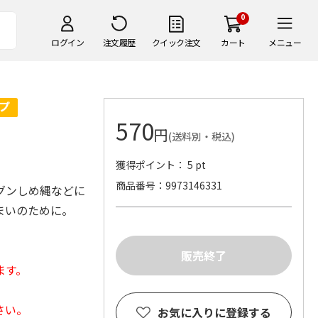
0
ログイン
注文履歴
クイック注文
カート
メニュー
570
円
(送料別・税込)
獲得ポイント： 5 pt
商品番号
9973146331
グンしめ縄などに
まいのために。
ます。
さい。
お気に入りに登録する