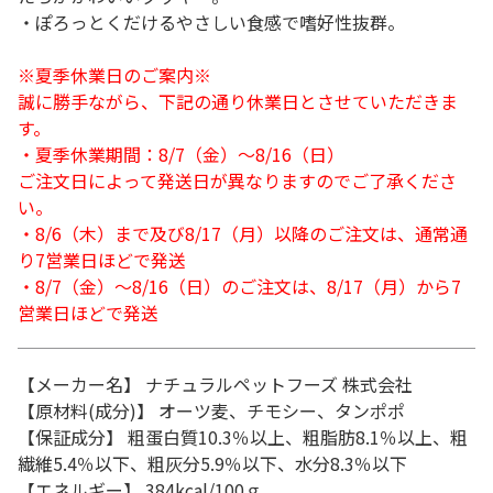
・ぽろっとくだけるやさしい食感で嗜好性抜群。
※夏季休業日のご案内※
誠に勝手ながら、下記の通り休業日とさせていただきま
す。
・夏季休業期間：8/7（金）～8/16（日）
ご注文日によって発送日が異なりますのでご了承くださ
い。
・8/6（木）まで及び8/17（月）以降のご注文は、通常通
り7営業日ほどで発送
・8/7（金）～8/16（日）のご注文は、8/17（月）から7
営業日ほどで発送
【メーカー名】 ナチュラルペットフーズ 株式会社
【原材料(成分)】 オーツ麦、チモシー、タンポポ
【保証成分】 粗蛋白質10.3％以上、粗脂肪8.1％以上、粗
繊維5.4％以下、粗灰分5.9％以下、水分8.3％以下
【エネルギー】 384kcal/100ｇ