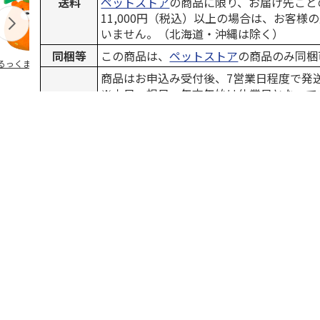
送料
ペットストア
の商品に限り、お届け先ごと
11,000円（税込）以上の場合は、お客様
いません。（北海道・沖縄は除く）
同梱等
この商品は、
ペットストア
の商品のみ同梱
るっくま みかん
デオトイレ 飛び散
獣医師開発 ニオイ
無添加良品 
らない消臭・抗菌サ
をとる砂専用 猫ト
ムデンタルコ
商品はお申込み受付後、7営業日程度で発
ンド 4L
イレ ナチュラルグ
ぐるぐるボー
※土日、祝日、年末年始は休業日となって
レー
…
お届け
※在庫状況、天候や交通事情などによって
00円
1,320円
1,550円
470円
予定日
ことがございますので予めご了承ください
送料別・税込)
(送料別・税込)
(送料別・税込)
(送料別・税込
※コンビニ決済、PayEasyでのお支払い
送となります。
※11点以上、ご購入希望の場合は、カート
選択、必要数量を入力し「再計算」ボタン
備考
い。当画面での「カートに入れる」ボタン
は1個で結構です。
見ています。