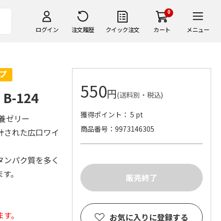
0
ログイン
注文履歴
クイック注文
カート
メニュー
550
円
-124
(送料別・税込)
獲得ポイント： 5 pt
養ゼリー
商品番号
9973146305
計された広口ワイ
タンパク質を多く
ます。
ます。
お気に入りに登録する