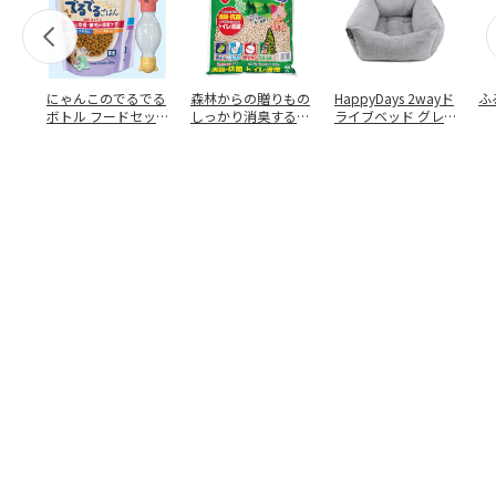
にゃんこのでるでる
森林からの贈りもの
HappyDays 2wayド
ふ
ボトル フードセッ
しっかり消臭するひ
ライブベッド グレ
ト
のきの猫砂 7L
ー
5.0
（1）
1,080円
520円
7,890円
7
(送料別・税込)
(送料別・税込)
(送料別・税込)
(
この商品を見た人は他にこんな商品を