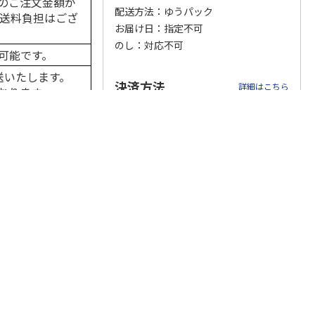
のご注文金額が
配送方法
ゆうパック
の送料負担はござ
お届け日
指定不可
のし
対応不可
可能です。
カムカ
銀のスプーン パウ
ペット線香 虹のか
CIAO 香り立つクラ
ーン
チ 健康に育つ子ね
なた フルーティフ
ンキー ちゅ～る和
送いたします。
決済方法
ン型 S
こ用 まぐろ・かつ
ローラルの香り
えBOX とりささ
…
詳細はこちら
おります。
おに
…
、お届けが遅れる
120円
590円
380円
。
下記の決済方法がご利用頂けます。
)
(送料別・税込)
(送料別・税込)
(送料別・税込)
はご入金確認後の発
画面で「10+」を
を押下してくださ
押下時の数量選択