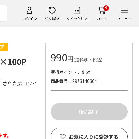
0
ログイン
注文履歴
クイック注文
カート
メニュー
990
円
100P
(送料別・税込)
獲得ポイント： 9 pt
商品番号
9973146304
計された広口ワイ
。
ます。
お気に入りに登録する