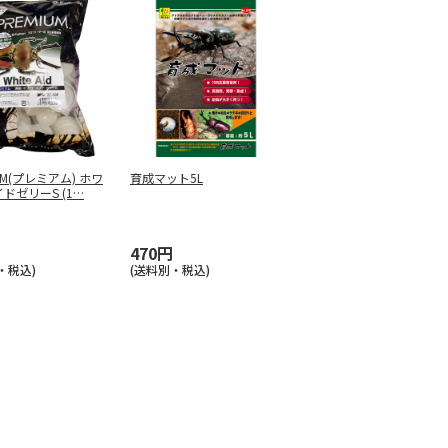
UM(プレミアム) ホワ
育成マット5L
ドゼリーS (1
…
470円
・税込)
(送料別・税込)