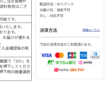
のご注文金額が
配送方法
ゆうパック
の送料負担はござ
お届け日
指定不可
のし
対応不可
可能です。
カムカ
銀のスプーン パウ
ペット線香 虹のか
CIAO 香り立つクラ
ーン
チ 健康に育つ子ね
なた フルーティフ
ンキー ちゅ～る和
送いたします。
決済方法
ン型 S
こ用 まぐろ・かつ
ローラルの香り
えBOX とりささ
…
詳細はこちら
おります。
おに
…
、お届けが遅れる
120円
590円
380円
。
下記の決済方法がご利用頂けます。
)
(送料別・税込)
(送料別・税込)
(送料別・税込)
はご入金確認後の発
画面で「10+」を
を押下してくださ
押下時の数量選択