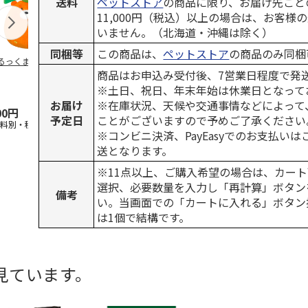
送料
ペットストア
の商品に限り、お届け先ごと
11,000円（税込）以上の場合は、お客様
いません。（北海道・沖縄は除く）
同梱等
この商品は、
ペットストア
の商品のみ同梱
るっくま みかん
デオトイレ 飛び散
獣医師開発 ニオイ
無添加良品 
らない消臭・抗菌サ
をとる砂専用 猫ト
ムデンタルコ
商品はお申込み受付後、7営業日程度で発
ンド 4L
イレ ナチュラルグ
ぐるぐるボー
※土日、祝日、年末年始は休業日となって
レー
…
お届け
※在庫状況、天候や交通事情などによって
00円
1,320円
1,550円
470円
予定日
ことがございますので予めご了承ください
送料別・税込)
(送料別・税込)
(送料別・税込)
(送料別・税込
※コンビニ決済、PayEasyでのお支払い
送となります。
※11点以上、ご購入希望の場合は、カート
選択、必要数量を入力し「再計算」ボタン
備考
い。当画面での「カートに入れる」ボタン
は1個で結構です。
見ています。