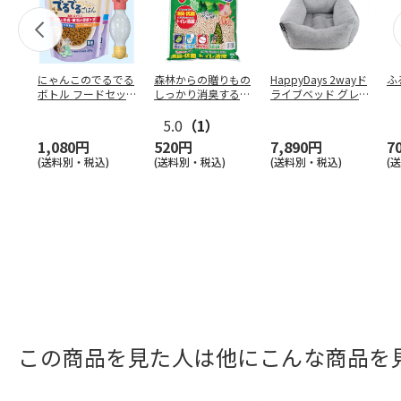
にゃんこのでるでる
森林からの贈りもの
HappyDays 2wayド
ふ
ボトル フードセッ
しっかり消臭するひ
ライブベッド グレ
ト
のきの猫砂 7L
ー
5.0
（1）
1,080円
520円
7,890円
7
(送料別・税込)
(送料別・税込)
(送料別・税込)
(
この商品を見た人は他にこんな商品を