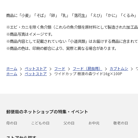
商品に「小麦」「そば」「卵」「乳」「落花生」「えび」「かに」「くるみ」
※エビ・カニを除く魚介類（これらの魚介類を原材料として製造された加工品
※商品写真はイメージです。
※商品内容として記載されていない「小道具類」はお届けする商品に含まれて
※商品の色は、印刷の都合により、実際と異なる場合があります。
ホーム
ペットストア
フード
フード（昆虫用）
カブトムシ
ホーム
ペットストア
ワイドカップ 樹液の森ワイド16g×100P
郵便局のネットショップの特集・イベント
母の日
こどもの日
父の日
お中元
敬老の日
ストアから探す