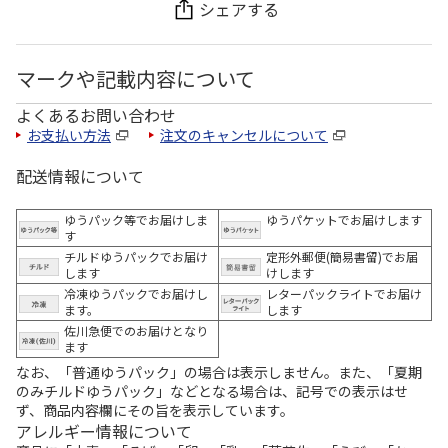
シェアする
マークや記載内容について
よくあるお問い合わせ
お支払い方法
注文のキャンセルについて
配送情報について
ゆうパック等でお届けしま
ゆうパケットでお届けします
す
チルドゆうパックでお届け
定形外郵便(簡易書留)でお届
します
けします
冷凍ゆうパックでお届けし
レターパックライトでお届け
ます。
します
佐川急便でのお届けとなり
ます
なお、「普通ゆうパック」の場合は表示しません。また、「夏期
のみチルドゆうパック」などとなる場合は、記号での表示はせ
ず、商品内容欄にその旨を表示しています。
アレルギー情報について