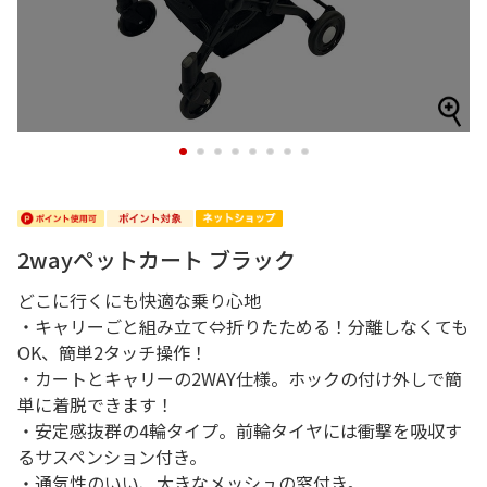
1
2
3
4
5
6
7
8
2wayペットカート ブラック
どこに行くにも快適な乗り心地
・キャリーごと組み立て⇔折りたためる！分離しなくても
OK、簡単2タッチ操作！
・カートとキャリーの2WAY仕様。ホックの付け外しで簡
単に着脱できます！
・安定感抜群の4輪タイプ。前輪タイヤには衝撃を吸収す
るサスペンション付き。
・通気性のいい、大きなメッシュの窓付き。