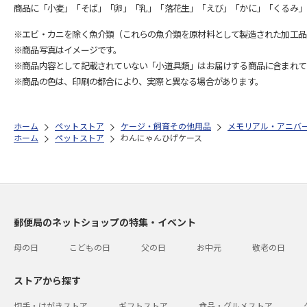
商品に「小麦」「そば」「卵」「乳」「落花生」「えび」「かに」「くるみ」
※エビ・カニを除く魚介類（これらの魚介類を原材料として製造された加工品
※商品写真はイメージです。
※商品内容として記載されていない「小道具類」はお届けする商品に含まれて
※商品の色は、印刷の都合により、実際と異なる場合があります。
ホーム
ペットストア
ケージ・飼育その他用品
メモリアル・アニバ
ホーム
ペットストア
わんにゃんひげケース
郵便局のネットショップの特集・イベント
母の日
こどもの日
父の日
お中元
敬老の日
ストアから探す
切手・はがきストア
ギフトストア
食品・グルメストア