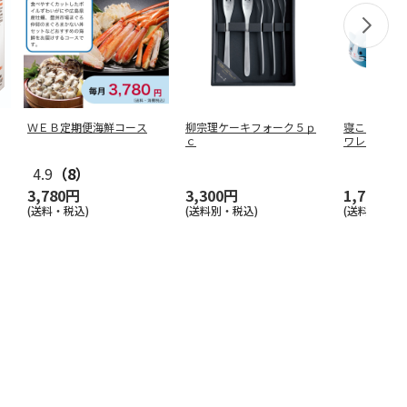
ＷＥＢ定期便海鮮コース
柳宗理ケーキフォーク５ｐ
寝ころびペ
ｃ
ワレネコ）
４
4.9
（8）
3,780円
3,300円
1,760円
(送料・税込)
(送料別・税込)
(送料別・税込