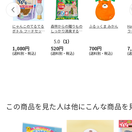
にゃんこのでるでる
森林からの贈りもの
ふるっくま みかん
Ha
ボトル フードセッ
しっかり消臭するひ
ラ
ト
のきの猫砂 7L
ー
5.0
（1）
1,080円
520円
700円
7
(送料別・税込)
(送料別・税込)
(送料別・税込)
(
この商品を見た人は他にこんな商品を