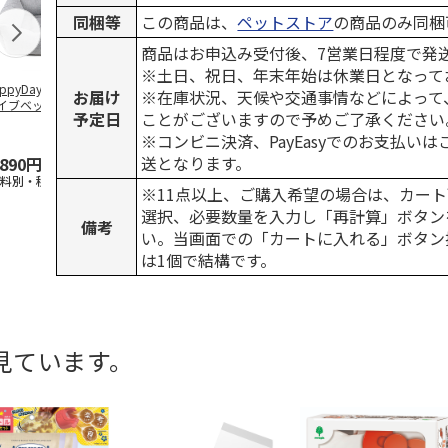
同梱等
この商品は、
ペットストア
の商品のみ同梱
商品はお申込み受付後、7営業日程度で発
※土日、祝日、年末年始は休業日となって
ppyDays 2wayド
獣医師開発 ニオイ
デオトイレ 飛び散
無添加良品 
お届け
※在庫状況、天候や交通事情などによって
イブベッド グレ
をとる砂専用 猫ト
らない消臭・抗菌サ
ムデンタルコ
予定日
ことがございますので予めご了承ください
イレ ナチュラルグ
ンド 4L
ぐるぐるボー
レー
…
※コンビニ決済、PayEasyでのお支払い
送となります。
,890円
1,550円
1,320円
470円
送料別・税込)
(送料別・税込)
(送料別・税込)
(送料別・税込
※11点以上、ご購入希望の場合は、カート
選択、必要数量を入力し「再計算」ボタン
備考
い。当画面での「カートに入れる」ボタン
は1個で結構です。
見ています。