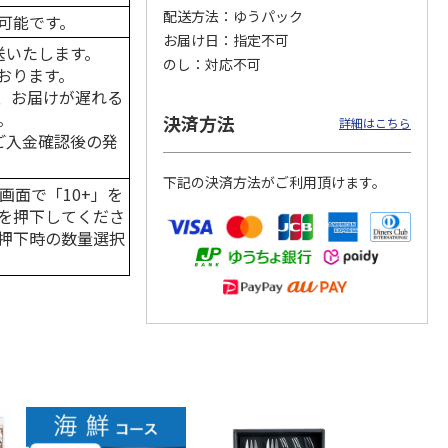
配送方法
ゆうパック
可能です。
お届け日
指定不可
送いたします。
のし
対応不可
おります。
カムカ
銀のスプーン パウ
ペット線香 虹のか
CIAO 香り立つクラ
、お届けが遅れる
ーン
チ 健康に育つ子ね
なた フルーティフ
ンキー ちゅ～る和
。
決済方法
ン型 S
こ用 まぐろ・かつ
ローラルの香り
えBOX とりささ
…
詳細はこちら
おに
…
はご入金確認後の発
120円
590円
380円
下記の決済方法がご利用頂けます。
)
(送料別・税込)
(送料別・税込)
(送料別・税込)
画面で「10+」を
を押下してくださ
押下時の数量選択