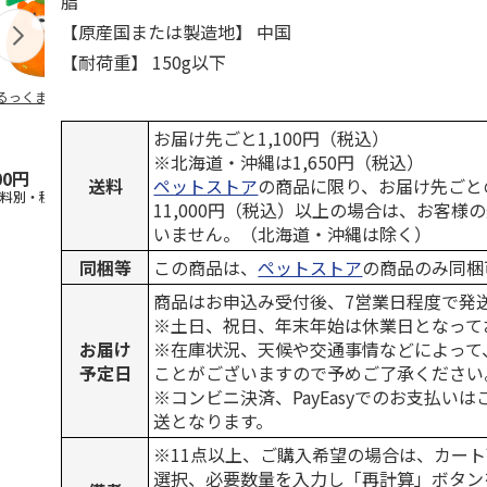
脂
【原産国または製造地】 中国
【耐荷重】 150g以下
るっくま みかん
デオトイレ 飛び散
獣医師開発 ニオイ
無添加良品 
らない消臭・抗菌サ
をとる砂専用 猫ト
ムデンタルコ
ンド 4L
イレ ナチュラルグ
ぐるぐるボー
お届け先ごと1,100円（税込）
レー
…
※北海道・沖縄は1,650円（税込）
00円
1,320円
1,550円
470円
送料
ペットストア
の商品に限り、お届け先ごと
送料別・税込)
(送料別・税込)
(送料別・税込)
(送料別・税込
11,000円（税込）以上の場合は、お客様
いません。（北海道・沖縄は除く）
同梱等
この商品は、
ペットストア
の商品のみ同梱
商品はお申込み受付後、7営業日程度で発
※土日、祝日、年末年始は休業日となって
お届け
※在庫状況、天候や交通事情などによって
予定日
ことがございますので予めご了承ください
※コンビニ決済、PayEasyでのお支払い
送となります。
※11点以上、ご購入希望の場合は、カート
選択、必要数量を入力し「再計算」ボタン