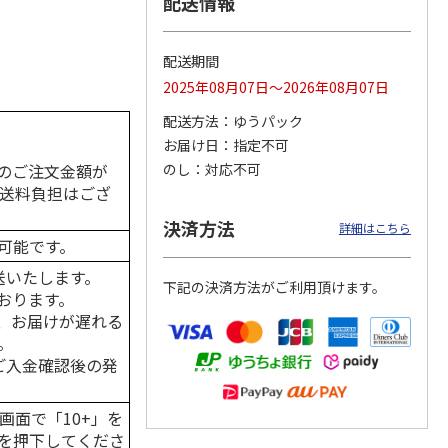
配送情報
配送期間
2025年08月07日～2026年08月07日
カムカ
銀のスプーン パウ
ペット線香 虹のか
CIAO 香り立つクラ
ーン
チ 健康に育つ子ね
なた フルーティフ
ンキー ちゅ～る和
配送方法
ゆうパック
ン型 S
こ用 まぐろ・かつ
ローラルの香り
えBOX とりささ
…
おに
…
お届け日
指定不可
120円
590円
380円
のご注文金額が
のし
対応不可
)
(送料別・税込)
(送料別・税込)
(送料別・税込)
の送料負担はござ
決済方法
詳細はこちら
可能です。
送いたします。
下記の決済方法がご利用頂けます。
おります。
、お届けが遅れる
。
はご入金確認後の発
画面で「10+」を
を押下してくださ