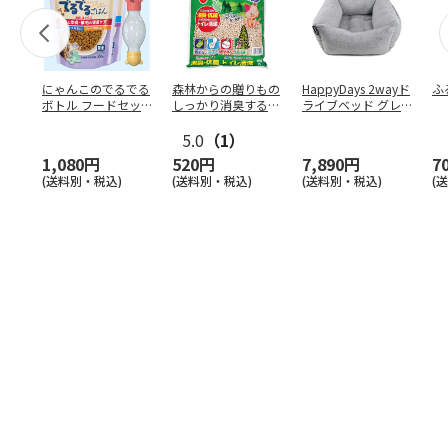
にゃんこのでるでる
森林からの贈りもの
HappyDays 2wayド
ふ
ボトル フードセッ
しっかり消臭するひ
ライブベッド グレ
ト
のきの猫砂 7L
ー
5.0
（1）
1,080円
520円
7,890円
7
(送料別・税込)
(送料別・税込)
(送料別・税込)
(