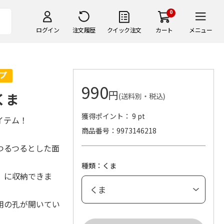
0
ログイン
注文履歴
クイック注文
カート
メニュー
990
円
くま
(送料別・税込)
獲得ポイント： 9 pt
イテム！
商品番号
9973146218
つるつるとした面
種類：くま
」に収納できま
用の孔が開いてい