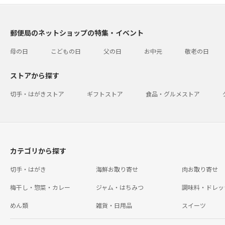
郵便局のネットショップの特集・イベント
母の日
こどもの日
父の日
お中元
敬老の日
ストアから探す
切手・はがきストア
ギフトストア
食品・グルメストア
カテゴリから探す
切手・はがき
海鮮お取り寄せ
肉お取り寄せ
梅干し・惣菜・カレー
ジャム・はちみつ
調味料・ドレッ
めん類
雑貨・日用品
スイーツ