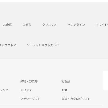
お歳暮
おせち
クリスマス
バレンタイン
ホワイト
グッズストア
ソーシャルギフトストア
果物・野菜等
乳製品
シング
ドリンク
お酒
フラワーギフト
書籍・カタログギフト