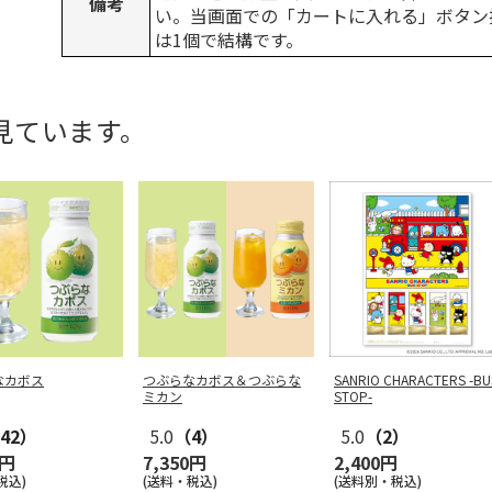
備考
い。当画面での「カートに入れる」ボタン
は1個で結構です。
見ています。
なカボス
つぶらなカボス＆つぶらな
SANRIO CHARACTERS -BU
ミカン
STOP-
42）
5.0
（4）
5.0
（2）
0円
7,350円
2,400円
税込)
(送料・税込)
(送料別・税込)