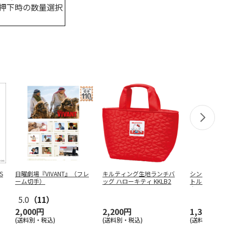
押下時の数量選択
S
日曜劇場『VIVANT』（フレ
キルティング生地ランチバ
シンプルデ
ーム切手）
ッグ ハローキティ KKLB2
トル 400m
ク
…
5.0
（11）
2,000円
2,200円
1,375円
(送料別・税込)
(送料別・税込)
(送料別・税込