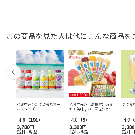
この商品を見た人は他にこんな商品を
＜お中元＞新つぶらなオー
＜お中元＞【高島屋】凍ら
つぶら
ルスターズ
せて美味しい 国産ジュー
ス（東日本
…
4.8
（191）
4.8
（5）
4.9
（
3,780円
3,300円
3,88
(送料・税込)
(送料・税込)
(送料・