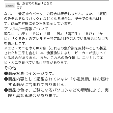
佐川急便でのお届けとなり
ます
なお、「普通ゆうパック」の場合は表示しません。また、「夏期
のみチルドゆうパック」などとなる場合は、記号での表示はせ
ず、商品内容欄にその旨を表示しています。
アレルギー情報について
商品に「小麦」「そば」「卵」「乳」「落花生」「えび」「か
に」「くるみ」のアレルギー特定8品目を含んでいる場合に品目名
を表示します。
※エビ・カニを除く魚介類（これらの魚介類を原材料として製造
された加工品も含む）は、漁獲漁法によりエビ・カニが混じって
いる場合があります。 また、これらの魚介類は、エサとしてエ
ビ・カニを食べている可能性があります。
その他
商品写真はイメージです。
商品内容として記載されていない「小道具類」はお届け
する商品に含まれておりません。
商品の色は、ご覧になるパソコンなどの環境により、実
際と異なる場合があります。