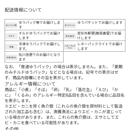
配送情報について
ゆうパック等でお届けしま
ゆうパケットでお届けします
す
チルドゆうパックでお届け
定形外郵便(簡易書留)でお届
します
けします
冷凍ゆうパックでお届けし
レターパックライトでお届け
ます。
します
佐川急便でのお届けとなり
ます
なお、「普通ゆうパック」の場合は表示しません。また、「夏期
のみチルドゆうパック」などとなる場合は、記号での表示はせ
ず、商品内容欄にその旨を表示しています。
アレルギー情報について
商品に「小麦」「そば」「卵」「乳」「落花生」「えび」「か
に」「くるみ」のアレルギー特定8品目を含んでいる場合に品目名
を表示します。
※エビ・カニを除く魚介類（これらの魚介類を原材料として製造
された加工品も含む）は、漁獲漁法によりエビ・カニが混じって
いる場合があります。 また、これらの魚介類は、エサとしてエ
ビ・カニを食べている可能性があります。
その他