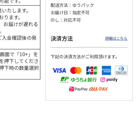
可能です。
配送方法
ゆうパック
送いたします。
お届け日
指定不可
おります。
のし
対応不可
、お届けが遅れる
カムカ
銀のスプーン パウ
ペット線香 虹のか
CIAO 香り立つクラ
。
ーン
チ 健康に育つ子ね
なた フルーティフ
ンキー ちゅ～る和
はご入金確認後の発
決済方法
ン型 S
こ用 まぐろ・かつ
ローラルの香り
えBOX とりささ
…
詳細はこちら
おに
…
120円
590円
380円
画面で「10+」を
下記の決済方法がご利用頂けます。
)
(送料別・税込)
(送料別・税込)
(送料別・税込)
を押下してくださ
押下時の数量選択