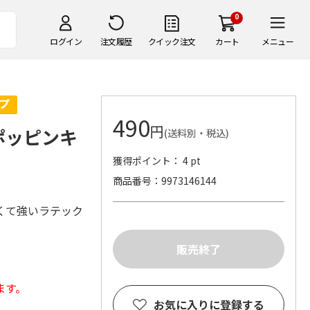
0
ログイン
注文履歴
クイック注文
カート
メニュー
490
円
ポッピンキ
(送料別・税込)
獲得ポイント： 4 pt
商品番号
9973146144
くて強いラテック
ます。
お気に入りに登録する