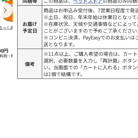
同梱等
この商品は、
ペットストア
の商品のみ同梱
商品はお申込み受付後、7営業日程度で発
※土日、祝日、年末年始は休業日となって
お届け
※在庫状況、天候や交通事情などによって
るっくま みかん
デオトイレ 飛び散
獣医師開発 ニオイ
無添加良品 
予定日
ことがございますので予めご了承ください
らない消臭・抗菌サ
をとる砂専用 猫ト
ムデンタルコ
※コンビニ決済、PayEasyでのお支払い
ンド 4L
イレ ナチュラルグ
ぐるぐるボー
レー
…
送となります。
00円
1,320円
1,550円
470円
※11点以上、ご購入希望の場合は、カート
送料別・税込)
(送料別・税込)
(送料別・税込)
(送料別・税込
選択、必要数量を入力し「再計算」ボタン
備考
い。当画面での「カートに入れる」ボタン
は1個で結構です。