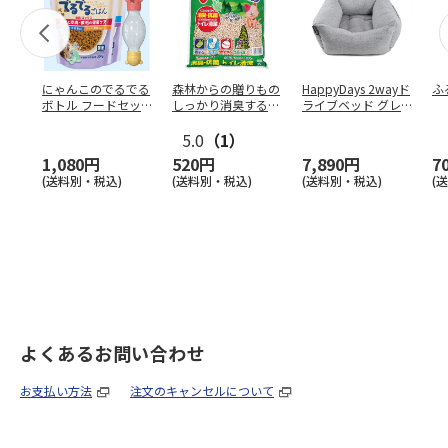
にゃんこのでるでる
森林からの贈りもの
HappyDays 2wayド
ふ
ボトル フードセッ
しっかり消臭するひ
ライブベッド グレ
ト
のきの猫砂 7L
ー
5.0
（1）
1,080円
520円
7,890円
7
(送料別・税込)
(送料別・税込)
(送料別・税込)
(
よくあるお問い合わせ
お支払い方法
注文のキャンセルについて