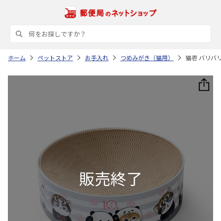
ホーム
ペットストア
お手入れ
つめみがき（猫用）
猫壱 バリバリボ