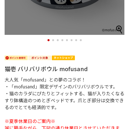
1
2
3
4
5
6
7
8
猫壱 バリバリボウル mofusand
大人気「mofusand」との夢のコラボ！
・「mofusand」限定デザインのバリバリボウルです。
・猫のカラダにぴたりとフィットする、猫が入りたくなる
すり鉢構造のつめとぎベッドです。爪とぎ部分は交換でき
るのでとても経済的です。
※夏季休業日のご案内※
誠に勝手ながら、下記の通り休業日とさせていただきま