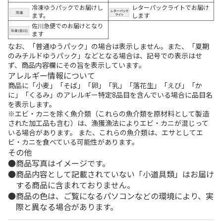
冷凍ゆうパックでお届けし
レターパックライトでお届け
ます。
します
佐川急便でのお届けとなり
ます
なお、「普通ゆうパック」の場合は表示しません。また、「夏期
のみチルドゆうパック」などとなる場合は、記号での表示はせ
ず、商品内容欄にその旨を表示しています。
アレルギー情報について
商品に「小麦」「そば」「卵」「乳」「落花生」「えび」「か
に」「くるみ」のアレルギー特定8品目を含んでいる場合に品目名
を表示します。
※エビ・カニを除く魚介類（これらの魚介類を原材料として製造
された加工品も含む）は、漁獲漁法によりエビ・カニが混じって
いる場合があります。 また、これらの魚介類は、エサとしてエ
ビ・カニを食べている可能性があります。
その他
商品写真はイメージです。
商品内容として記載されていない「小道具類」はお届け
する商品に含まれておりません。
商品の色は、ご覧になるパソコンなどの環境により、実
際と異なる場合があります。