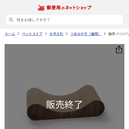
ホーム
ペットストア
お手入れ
つめみがき（猫用）
猫壱 バリバ