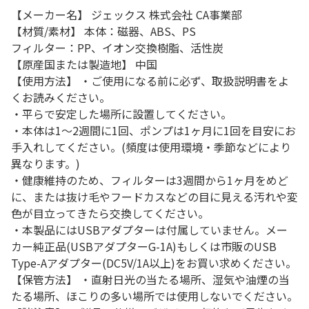
【メーカー名】 ジェックス 株式会社 CA事業部
【材質/素材】 本体：磁器、ABS、PS
フィルター：PP、イオン交換樹脂、活性炭
【原産国または製造地】 中国
【使用方法】 ・ご使用になる前に必ず、取扱説明書をよ
くお読みください。
・平らで安定した場所に設置してください。
・本体は1～2週間に1回、ポンプは1ヶ月に1回を目安にお
手入れしてください。(頻度は使用環境・季節などにより
異なります。)
・健康維持のため、フィルターは3週間から1ヶ月をめど
に、または抜け毛やフードカスなどの目に見える汚れや変
色が目立ってきたら交換してください。
・本製品にはUSBアダプターは付属していません。メー
カー純正品(USBアダプターG-1A)もしくは市販のUSB
Type-Aアダプター(DC5V/1A以上)をお買い求めください。
【保管方法】 ・直射日光の当たる場所、湿気や油煙の当
たる場所、ほこりの多い場所では使用しないでください。