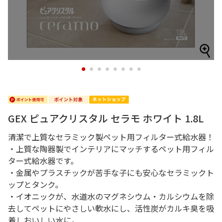
1
2
3
4
5
6
7
8
GEX ピュアクリスタル セラモ ホワイト 1.8L
清潔で上質なセラミック製ペット用フィルター式給水器！
・上質な陶器製でインテリアにマッチするペット用フィル
ター式給水器です。
・金属やプラスチックが苦手な子にも安心なセラミックト
ップとタンク。
・イオニックが、水道水のマグネシウム・カルシウムを除
去してペットにやさしい軟水にし、活性炭がカルキ臭を吸
着しおいしい水に。