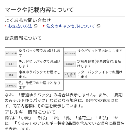
マークや記載内容について
よくあるお問い合わせ
お支払い方法
注文のキャンセルについて
配送情報について
ゆうパック等でお届けしま
ゆうパケットでお届けします
す
チルドゆうパックでお届け
定形外郵便(簡易書留)でお届
します
けします
冷凍ゆうパックでお届けし
レターパックライトでお届け
ます。
します
佐川急便でのお届けとなり
ます
なお、「普通ゆうパック」の場合は表示しません。また、「夏期
のみチルドゆうパック」などとなる場合は、記号での表示はせ
ず、商品内容欄にその旨を表示しています。
アレルギー情報について
商品に「小麦」「そば」「卵」「乳」「落花生」「えび」「か
に」「くるみ」のアレルギー特定8品目を含んでいる場合に品目名
を表示します。