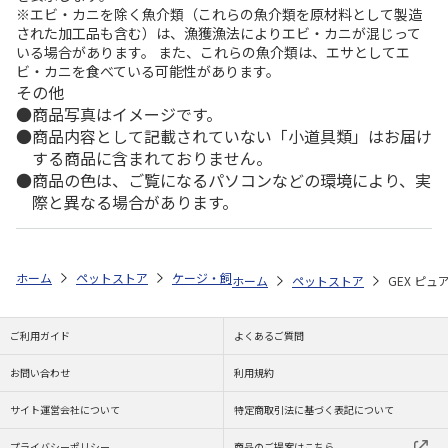
※エビ・カニを除く魚介類（これらの魚介類を原材料として製造
された加工品も含む）は、漁獲漁法によりエビ・カニが混じって
いる場合があります。 また、これらの魚介類は、エサとしてエ
ビ・カニを食べている可能性があります。
その他
商品写真はイメージです。
商品内容として記載されていない「小道具類」はお届け
する商品に含まれておりません。
商品の色は、ご覧になるパソコンなどの環境により、実
際と異なる場合があります。
ホーム
ペットストア
ケージ・飼育その他用品
餌やり・水やり用品（
ホーム
ペットストア
GEX ピュ
ご利用ガイド
よくあるご質問
お問い合わせ
利用規約
サイト運営会社について
特定商取引法に基づく表記について
プライバシーポリシー
商品のご提案はこちら