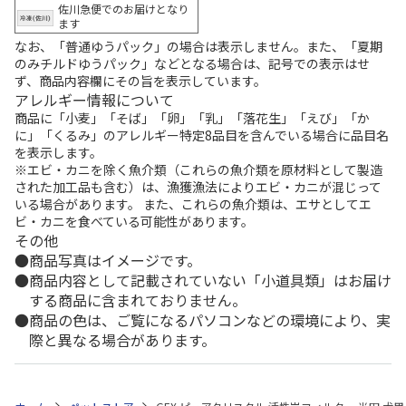
佐川急便でのお届けとなり
ます
なお、「普通ゆうパック」の場合は表示しません。また、「夏期
のみチルドゆうパック」などとなる場合は、記号での表示はせ
ず、商品内容欄にその旨を表示しています。
アレルギー情報について
商品に「小麦」「そば」「卵」「乳」「落花生」「えび」「か
に」「くるみ」のアレルギー特定8品目を含んでいる場合に品目名
を表示します。
※エビ・カニを除く魚介類（これらの魚介類を原材料として製造
された加工品も含む）は、漁獲漁法によりエビ・カニが混じって
いる場合があります。 また、これらの魚介類は、エサとしてエ
ビ・カニを食べている可能性があります。
その他
商品写真はイメージです。
商品内容として記載されていない「小道具類」はお届け
する商品に含まれておりません。
商品の色は、ご覧になるパソコンなどの環境により、実
際と異なる場合があります。