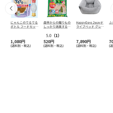
にゃんこのでるでる
森林からの贈りもの
HappyDays 2wayド
ふ
ボトル フードセッ
しっかり消臭するひ
ライブベッド グレ
ト
のきの猫砂 7L
ー
5.0
（1）
1,080円
520円
7,890円
7
(送料別・税込)
(送料別・税込)
(送料別・税込)
(