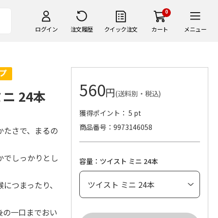
0
ログイン
注文履歴
クイック注文
カート
メニュー
560
円
ニ 24本
(送料別・税込)
獲得ポイント： 5 pt
商品番号
9973146058
かたさで、まるの
かでしっかりとし
容量：ツイスト ミニ 24本
喉につまったり、
。
後の一口までおい