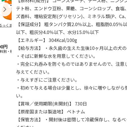
【原材料(成分)】 コーンスターチ、チーズ粉、ニンジ
テト粉、エンドウ豆粉、果糖、コーンシロップ、食塩
ズ香料、増粘安定剤(グリセリン)、ミネラル類(P、Ca、M
【保証成分】 粗タンパク質2.0％以上、粗脂肪0.05％以
るっくま みかん
デオトイレ 飛び散
獣医師開発 ニオイ
無添加良品 
らない消臭・抗菌サ
をとる砂専用 猫ト
ムデンタルコ
以下、粗灰分4.0％以下、水分15.0％以下
ンド 4L
イレ ナチュラルグ
ぐるぐるボー
レー
…
【エネルギー】 304Kcal/100g
00円
1,320円
1,550円
470円
【給与方法】 ・永久歯の生えた生後10ヶ月以上の犬
送料別・税込)
(送料別・税込)
(送料別・税込)
(送料別・税込
・そばに新鮮な水を用意してください。
・完全に丸呑みを防ぐものではありませんので、注意
与えてください。
・与えすぎにご注意ください。
・初めて与える場合は少量とし、徐々に増やしながら
い。
【賞味／使用期限(未開封)】 730日
【原産国または製造地】 ベトナム
【保管方法】 ・開封後は密閉して冷蔵保存し、なるべ