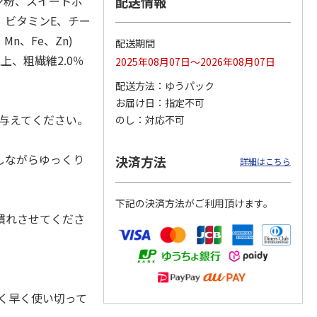
ン粉、スイートポ
配送情報
、ビタミンE、チー
n、Fe、Zn)
配送期間
上、粗繊維2.0％
2025年08月07日～2026年08月07日
カムカ
銀のスプーン パウ
ペット線香 虹のか
CIAO 香り立つクラ
ーン
チ 健康に育つ子ね
なた フルーティフ
ンキー ちゅ～る和
配送方法
ゆうパック
ン型 S
こ用 まぐろ・かつ
ローラルの香り
えBOX とりささ
…
おに
…
お届け日
指定不可
120円
590円
380円
の与えてください。
のし
対応不可
)
(送料別・税込)
(送料別・税込)
(送料別・税込)
しながらゆっくり
決済方法
詳細はこちら
下記の決済方法がご利用頂けます。
慣れさせてくださ
く早く使い切って