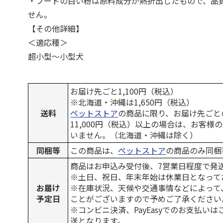
・フードの白い粉は原料成分が熱折出したもので、品
せん。
【その他詳細】
＜適応種＞
超小型～小型犬
お届け先ごと1,100円（税込）
※北海道・沖縄は1,650円（税込）
送料
ペットストア
の商品に限り、お届け先ごと
11,000円（税込）以上の場合は、お客様
いません。（北海道・沖縄は除く）
同梱等
この商品は、
ペットストア
の商品のみ同梱
商品はお申込み受付後、7営業日程度で発
※土日、祝日、年末年始は休業日となって
お届け
※在庫状況、天候や交通事情などによって
予定日
ことがございますので予めご了承ください
※コンビニ決済、PayEasyでのお支払い
送となります。