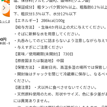
塩、保存料(ソルビン酸K)、酸味料(クエン酸)
【保証成分】 粗タンパク質50％以上、粗脂肪0.1％以
下、粗灰分3.5％以下、水分12％以下
【エネルギー】 286kcal/100g
るっくま みかん
デオトイレ 飛び散
獣医師開発 ニオイ
無添加良品 
らない消臭・抗菌サ
をとる砂専用 猫ト
ムデンタルコ
【給与方法】 ・生後4か月以上の犬に与えてください
ンド 4L
イレ ナチュラルグ
ぐるぐるボー
レー
…
・そばに新鮮な水を用意してください。
00円
1,320円
1,550円
470円
・丸呑みしてのどに詰まらないよう注意しながら与え
送料別・税込)
(送料別・税込)
(送料別・税込)
(送料別・税込
・与えすぎにご注意ください
【賞味／使用期限(未開封)】 730日
【原産国または製造地】 中国
【保管方法】 ・直射日光、高温多湿の場所では保管し
・開封後はチャックを閉じて冷蔵庫に保存し、なるべ
ください。
【諸注意】 ・犬以外に食べさせないでください。
・天然原料使用のため、形状やサイズ、色に多少差が
には異常ありません。