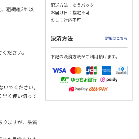
配送方法
ゆうパック
上、粗繊維3％以
お届け日
指定不可
のし
対応不可
カムカ
銀のスプーン パウ
ペット線香 虹のか
CIAO 香り立つクラ
ーン
チ 健康に育つ子ね
なた フルーティフ
ンキー ちゅ～る和
。
決済方法
ン型 S
こ用 まぐろ・かつ
ローラルの香り
えBOX とりささ
…
詳細はこちら
おに
…
120円
590円
380円
てください。
下記の決済方法がご利用頂けます。
)
(送料別・税込)
(送料別・税込)
(送料別・税込)
ないでください。
く早く使い切って
ありますが、品質