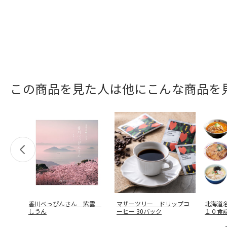
この商品を見た人は他にこんな商品を
香川べっぴんさん 紫雲
マザーツリー ドリップコ
北海道
しうん
ーヒー 30パック
１０食