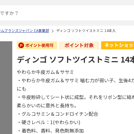
ムブランズジャパン CA事業部
ディンゴ ソフトツイストミニ 14本入
ディンゴ ソフトツイストミニ 14
やわらか牛皮ガム＆ササミ
・やわらか牛皮ガム＆ササミ 噛む力が弱い子、生後4
にも
・牛皮粉砕してシート状に成型。それをリボン型に結
柔らかいのに意外と長持ち。
・グルコサミン＆コンドロイチン配合
・硬さレベル：1(やわらかい)
・着色料、香料、発色剤無添加