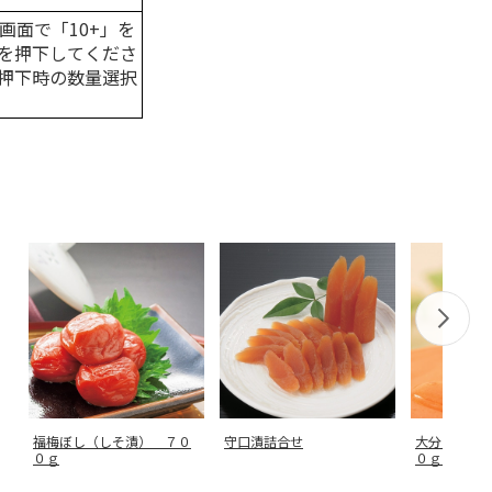
画面で「10+」を
を押下してくださ
押下時の数量選択
福梅ぼし（しそ漬） ７０
守口漬詰合せ
大分県産 
０ｇ
０ｇ×２