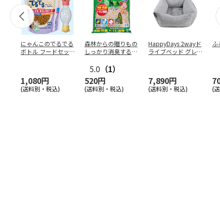
にゃんこのでるでる
森林からの贈りもの
HappyDays 2wayド
ふ
ボトル フードセッ
しっかり消臭するひ
ライブベッド グレ
ト
のきの猫砂 7L
ー
5.0
（1）
1,080円
520円
7,890円
7
(送料別・税込)
(送料別・税込)
(送料別・税込)
(