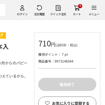
0
ログイン
注文履歴
クイック注文
カート
メニュー
710
円
本入
(送料別・税込)
獲得ポイント： 7 pt
商品番号
9973146044
カ月からのパピー
わえているから、
お気に入りに登録する