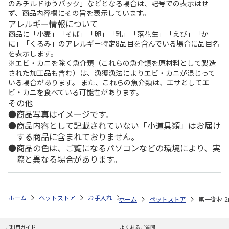
のみチルドゆうパック」などとなる場合は、記号での表示はせ
ず、商品内容欄にその旨を表示しています。
アレルギー情報について
商品に「小麦」「そば」「卵」「乳」「落花生」「えび」「か
に」「くるみ」のアレルギー特定8品目を含んでいる場合に品目名
を表示します。
※エビ・カニを除く魚介類（これらの魚介類を原材料として製造
された加工品も含む）は、漁獲漁法によりエビ・カニが混じって
いる場合があります。 また、これらの魚介類は、エサとしてエ
ビ・カニを食べている可能性があります。
その他
商品写真はイメージです。
商品内容として記載されていない「小道具類」はお届け
する商品に含まれておりません。
商品の色は、ご覧になるパソコンなどの環境により、実
際と異なる場合があります。
ホーム
ペットストア
お手入れ
ウェットティッシュ各種（猫用）
ホーム
ペットストア
第一衛材 
ご利用ガイド
よくあるご質問