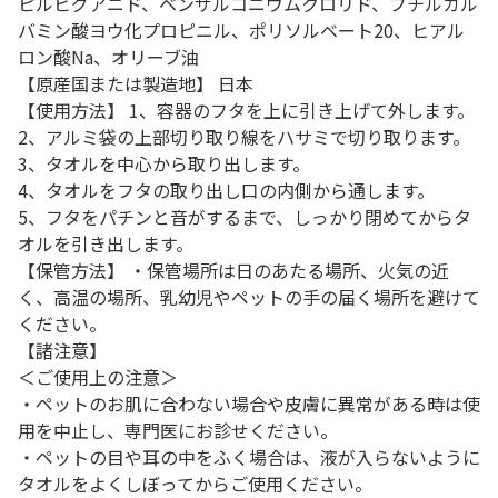
ピルビグアニド、ベンザルコニウムクロリド、ブチルカル
バミン酸ヨウ化プロピニル、ポリソルベート20、ヒアル
ロン酸Na、オリーブ油
【原産国または製造地】 日本
【使用方法】 1、容器のフタを上に引き上げて外します。
2、アルミ袋の上部切り取り線をハサミで切り取ります。
3、タオルを中心から取り出します。
4、タオルをフタの取り出し口の内側から通します。
5、フタをパチンと音がするまで、しっかり閉めてからタ
オルを引き出します。
【保管方法】 ・保管場所は日のあたる場所、火気の近
く、高温の場所、乳幼児やペットの手の届く場所を避けて
ください。
【諸注意】
＜ご使用上の注意＞
・ペットのお肌に合わない場合や皮膚に異常がある時は使
用を中止し、専門医にお診せください。
・ペットの目や耳の中をふく場合は、液が入らないように
タオルをよくしぼってからご使用ください。