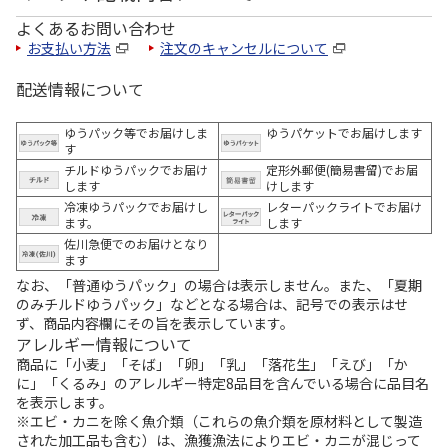
よくあるお問い合わせ
お支払い方法
注文のキャンセルについて
配送情報について
ゆうパック等でお届けしま
ゆうパケットでお届けします
す
チルドゆうパックでお届け
定形外郵便(簡易書留)でお届
します
けします
冷凍ゆうパックでお届けし
レターパックライトでお届け
ます。
します
佐川急便でのお届けとなり
ます
なお、「普通ゆうパック」の場合は表示しません。また、「夏期
のみチルドゆうパック」などとなる場合は、記号での表示はせ
ず、商品内容欄にその旨を表示しています。
アレルギー情報について
商品に「小麦」「そば」「卵」「乳」「落花生」「えび」「か
に」「くるみ」のアレルギー特定8品目を含んでいる場合に品目名
を表示します。
※エビ・カニを除く魚介類（これらの魚介類を原材料として製造
された加工品も含む）は、漁獲漁法によりエビ・カニが混じって