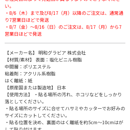
い。
・8/6（木）まで及び8/17（月）以降のご注文は、通常通
り7営業日ほどで発送
・8/7（金）～8/16（日）のご注文は、8/17（月）から7
営業日ほどで発送
【メーカー名】 明和グラビア 株式会社
【材質/素材】 表面：塩化ビニル樹脂
中間層：ポリエステル
粘着剤：アクリル系樹脂
はく離紙：紙
【原産国または製造地】 日本
【使用方法】 ・貼る場所の汚れ、ホコリなどをしっかり
落としてください。
・貼る場所のサイズに合せてハサミやカッターでお好みの
サイズにカットしてください。
・貼る位置を決め、裏面のはく離紙を約5cm～10cmはが
して貼り付けます。