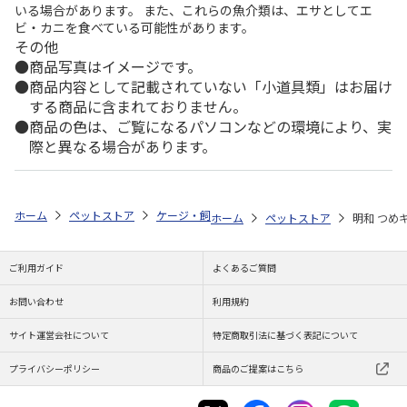
いる場合があります。 また、これらの魚介類は、エサとしてエ
ビ・カニを食べている可能性があります。
その他
商品写真はイメージです。
商品内容として記載されていない「小道具類」はお届け
する商品に含まれておりません。
商品の色は、ご覧になるパソコンなどの環境により、実
際と異なる場合があります。
ホーム
ペットストア
ケージ・飼育その他用品
ベッド・マット・ステ
ホーム
ペットストア
明和 つめキ
ご利用ガイド
よくあるご質問
お問い合わせ
利用規約
サイト運営会社について
特定商取引法に基づく表記について
プライバシーポリシー
商品のご提案はこちら