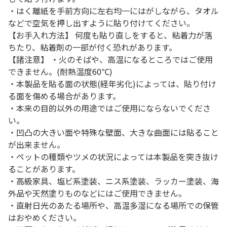
・はく離紙を手前方向に左右均一にはがしながら、タオル
などで空気を押し出すように貼り付けてください。
【お手入れ方法】 何度も貼り直しをすると、粘着力が落
ちたり、粘着剤の一部が付く恐れがあります。
【諸注意】 ・火のそばや、高温になるところではご使用
できません。(耐熱温度60℃)
・本製品を貼る面の状態(経年劣化)によっては、貼り付け
る面を傷める場合があります。
・本来の目的以外の用途ではご使用にならないでくださ
い。
・凹凸の大きい面や特殊な壁面、大きな曲面には貼ること
が出来ません。
・ペットの種類やツメの状況によっては本製品を突き抜け
ることがあります。
・高級家具、塩ビ系塗装、ニス系塗装、ラッカー塗装、海
外品や天然塗りものなどにはご使用できません。
・直射日光のあたる場所や、高温多湿になる場所での保管
はおやめください。