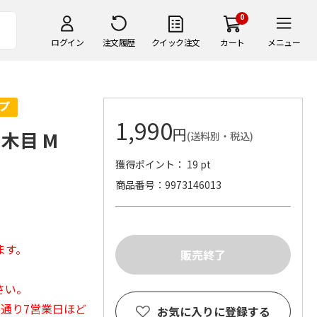
0
ログイン
注文履歴
クイック注文
カート
メニュー
1,990
円
 木目 M
(送料別・税込)
獲得ポイント： 19 pt
商品番号
9973146013
ます。
さい。
常通り7営業日ほど
お気に入りに登録する