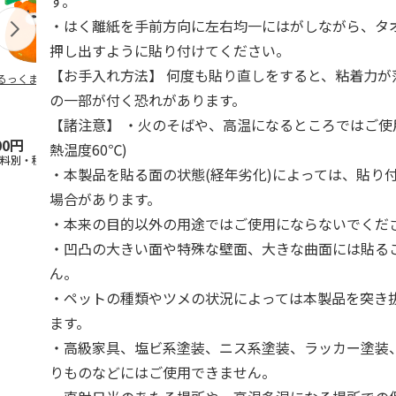
す。
・はく離紙を手前方向に左右均一にはがしながら、タ
押し出すように貼り付けてください。
【お手入れ方法】 何度も貼り直しをすると、粘着力が
るっくま みかん
デオトイレ 飛び散
獣医師開発 ニオイ
無添加良品 
らない消臭・抗菌サ
をとる砂専用 猫ト
ムデンタルコ
の一部が付く恐れがあります。
ンド 4L
イレ ナチュラルグ
ぐるぐるボー
レー
…
【諸注意】 ・火のそばや、高温になるところではご使
00円
1,320円
1,550円
470円
熱温度60℃)
送料別・税込)
(送料別・税込)
(送料別・税込)
(送料別・税込
・本製品を貼る面の状態(経年劣化)によっては、貼り
場合があります。
・本来の目的以外の用途ではご使用にならないでくだ
・凹凸の大きい面や特殊な壁面、大きな曲面には貼る
ん。
・ペットの種類やツメの状況によっては本製品を突き
ます。
・高級家具、塩ビ系塗装、ニス系塗装、ラッカー塗装
りものなどにはご使用できません。