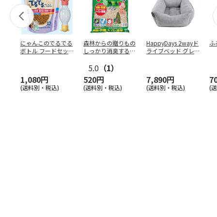
にゃんこのでるでる
森林からの贈りもの
HappyDays 2wayド
ふ
ボトル フードセッ
しっかり消臭するひ
ライブベッド グレ
ト
のきの猫砂 7L
ー
5.0
（1）
1,080円
520円
7,890円
7
(送料別・税込)
(送料別・税込)
(送料別・税込)
(