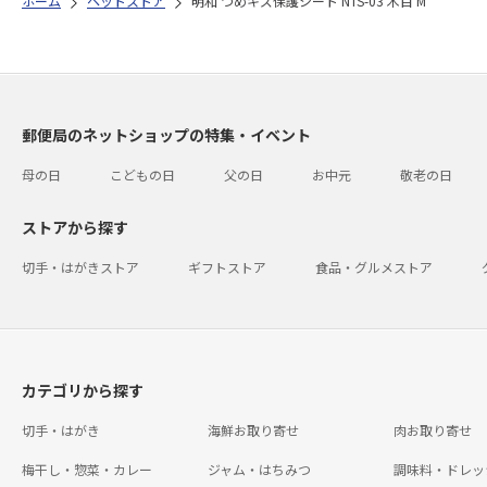
ホーム
ペットストア
明和 つめキズ保護シート NTS-03 木目 M
郵便局のネットショップの特集・イベント
母の日
こどもの日
父の日
お中元
敬老の日
ストアから探す
切手・はがきストア
ギフトストア
食品・グルメストア
カテゴリから探す
切手・はがき
海鮮お取り寄せ
肉お取り寄せ
梅干し・惣菜・カレー
ジャム・はちみつ
調味料・ドレッ