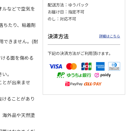
配送方法
ゆうパック
オルなどで空気を
お届け日
指定不可
のし
対応不可
落ちたり、粘着剤
カムカ
銀のスプーン パウ
ペット線香 虹のか
CIAO 香り立つクラ
ーン
チ 健康に育つ子ね
なた フルーティフ
ンキー ちゅ～る和
決済方法
ン型 S
こ用 まぐろ・かつ
ローラルの香り
えBOX とりささ
…
詳細はこちら
おに
…
用できません。(耐
120円
590円
380円
下記の決済方法がご利用頂けます。
)
(送料別・税込)
(送料別・税込)
(送料別・税込)
付ける面を傷める
さい。
ことが出来ませ
抜けることがあり
、海外品や天然塗