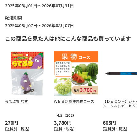
2025年08月01日～2026年07月31日
配送期間
2025年08月07日～2026年08月07日
この商品を見た人は他にこんな商品も買っています
らてぷち なす
ＷＥＢ定期便果物コース
【ＤＥＣＯ＋】シャ
ン クルトガ ＫＳ
（ブルー） Ｍ５Ｋ
Ｐ．３３
4.5
（102）
270円
3,780円
605円
(送料別・税込)
(送料・税込)
(送料別・税込)