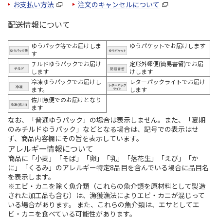
お支払い方法
注文のキャンセルについて
配送情報について
ゆうパック等でお届けしま
ゆうパケットでお届けします
す
チルドゆうパックでお届け
定形外郵便(簡易書留)でお届
します
けします
冷凍ゆうパックでお届けし
レターパックライトでお届け
ます。
します
佐川急便でのお届けとなり
ます
なお、「普通ゆうパック」の場合は表示しません。また、「夏期
のみチルドゆうパック」などとなる場合は、記号での表示はせ
ず、商品内容欄にその旨を表示しています。
アレルギー情報について
商品に「小麦」「そば」「卵」「乳」「落花生」「えび」「か
に」「くるみ」のアレルギー特定8品目を含んでいる場合に品目名
を表示します。
※エビ・カニを除く魚介類（これらの魚介類を原材料として製造
された加工品も含む）は、漁獲漁法によりエビ・カニが混じって
いる場合があります。 また、これらの魚介類は、エサとしてエ
ビ・カニを食べている可能性があります。