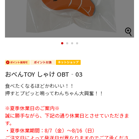
1
2
3
4
おべんTOY しゃけ OBT‐03
食べたくなるほどかわいい！！
押すとプピッと鳴ってわんちゃん大興奮！！
※夏季休業日のご案内※
誠に勝手ながら、下記の通り休業日とさせていただきま
す。
・夏季休業期間：8/7（金）～8/16（日）
ご注文日によって発送日が異なりますのでご了承くださ