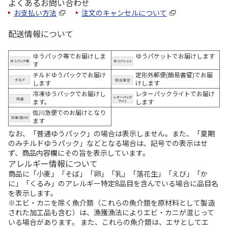
よくあるお問い合わせ
お支払い方法
注文のキャンセルについて
配送情報について
ゆうパック等でお届けしま
ゆうパケットでお届けします
す
チルドゆうパックでお届け
定形外郵便(簡易書留)でお届
します
けします
冷凍ゆうパックでお届けし
レターパックライトでお届け
ます。
します
佐川急便でのお届けとなり
ます
なお、「普通ゆうパック」の場合は表示しません。また、「夏期
のみチルドゆうパック」などとなる場合は、記号での表示はせ
ず、商品内容欄にその旨を表示しています。
アレルギー情報について
商品に「小麦」「そば」「卵」「乳」「落花生」「えび」「か
に」「くるみ」のアレルギー特定8品目を含んでいる場合に品目名
を表示します。
※エビ・カニを除く魚介類（これらの魚介類を原材料として製造
された加工品も含む）は、漁獲漁法によりエビ・カニが混じって
いる場合があります。 また、これらの魚介類は、エサとしてエ