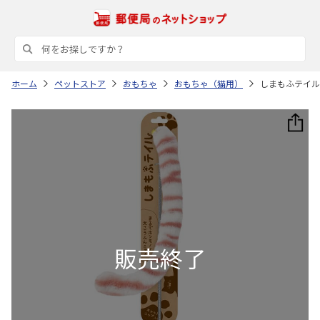
ホーム
ペットストア
おもちゃ
おもちゃ（猫用）
しまもふテイル 