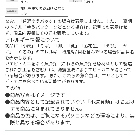
ます。
します
佐川急便でのお届けとなり
ます
なお、「普通ゆうパック」の場合は表示しません。また、「夏期
のみチルドゆうパック」などとなる場合は、記号での表示はせ
ず、商品内容欄にその旨を表示しています。
アレルギー情報について
商品に「小麦」「そば」「卵」「乳」「落花生」「えび」「か
に」「くるみ」のアレルギー特定8品目を含んでいる場合に品目名
を表示します。
※エビ・カニを除く魚介類（これらの魚介類を原材料として製造
された加工品も含む）は、漁獲漁法によりエビ・カニが混じって
いる場合があります。 また、これらの魚介類は、エサとしてエ
ビ・カニを食べている可能性があります。
その他
商品写真はイメージです。
商品内容として記載されていない「小道具類」はお届け
する商品に含まれておりません。
商品の色は、ご覧になるパソコンなどの環境により、実
際と異なる場合があります。