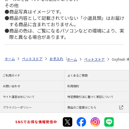
その他
商品写真はイメージです。
商品内容として記載されていない「小道具類」はお届け
する商品に含まれておりません。
商品の色は、ご覧になるパソコンなどの環境により、実
際と異なる場合があります。
ホーム
ペットストア
お手入れ
デンタル用品（猫用）
Oxyfre
ホーム
ペットストア
Oxyfre
ご利用ガイド
よくあるご質問
お問い合わせ
利用規約
サイト運営会社について
特定商取引法に基づく表記について
プライバシーポリシー
商品のご提案はこちら
SNSでお得な情報発信中