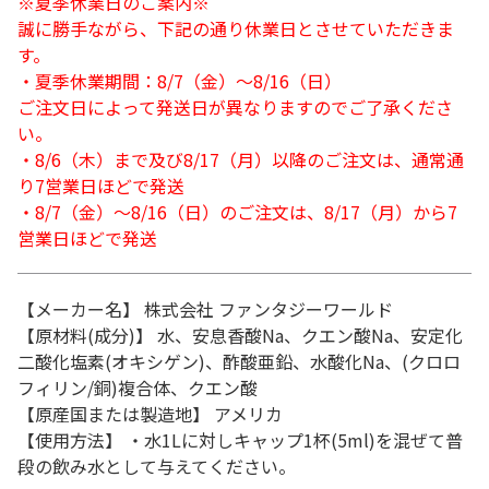
※夏季休業日のご案内※
誠に勝手ながら、下記の通り休業日とさせていただきま
す。
・夏季休業期間：8/7（金）～8/16（日）
ご注文日によって発送日が異なりますのでご了承くださ
い。
・8/6（木）まで及び8/17（月）以降のご注文は、通常通
り7営業日ほどで発送
・8/7（金）～8/16（日）のご注文は、8/17（月）から7
営業日ほどで発送
【メーカー名】 株式会社 ファンタジーワールド
【原材料(成分)】 水、安息香酸Na、クエン酸Na、安定化
二酸化塩素(オキシゲン)、酢酸亜鉛、水酸化Na、(クロロ
フィリン/銅)複合体、クエン酸
【原産国または製造地】 アメリカ
【使用方法】 ・水1Lに対しキャップ1杯(5ml)を混ぜて普
段の飲み水として与えてください。