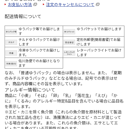
お支払い方法
注文のキャンセルについて
配送情報について
ゆうパック等でお届けしま
ゆうパケットでお届けします
す
チルドゆうパックでお届け
定形外郵便(簡易書留)でお届
します
けします
冷凍ゆうパックでお届けし
レターパックライトでお届け
ます。
します
佐川急便でのお届けとなり
ます
なお、「普通ゆうパック」の場合は表示しません。また、「夏期
のみチルドゆうパック」などとなる場合は、記号での表示はせ
ず、商品内容欄にその旨を表示しています。
アレルギー情報について
商品に「小麦」「そば」「卵」「乳」「落花生」「えび」「か
に」「くるみ」のアレルギー特定8品目を含んでいる場合に品目名
を表示します。
※エビ・カニを除く魚介類（これらの魚介類を原材料として製造
された加工品も含む）は、漁獲漁法によりエビ・カニが混じって
いる場合があります。 また、これらの魚介類は、エサとしてエ
ビ・カニを食べている可能性があります。