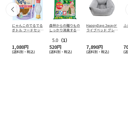
にゃんこのでるでる
森林からの贈りもの
HappyDays 2wayド
ふ
ボトル フードセッ
しっかり消臭するひ
ライブベッド グレ
ト
のきの猫砂 7L
ー
5.0
（1）
1,080円
520円
7,890円
7
(送料別・税込)
(送料別・税込)
(送料別・税込)
(