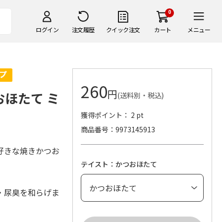
0
ログイン
注文履歴
クイック注文
カート
メニュー
260
円
おほたて ミ
(送料別・税込)
獲得ポイント： 2 pt
商品番号
9973145913
好きな焼きかつお
テイスト：かつおほたて
・尿臭を和らげま