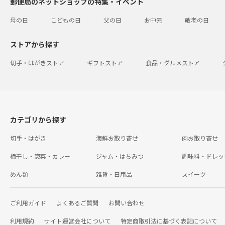
郵便局のネットショップの特集・イベント
母の日
こどもの日
父の日
お中元
敬老の日
ストアから探す
切手・はがきストア
ギフトストア
食品・グルメストア
カテゴリから探す
切手・はがき
海鮮お取り寄せ
肉お取り寄せ
梅干し・惣菜・カレー
ジャム・はちみつ
調味料・ドレッ
めん類
雑貨・日用品
スイーツ
ご利用ガイド
よくあるご質問
お問い合わせ
利用規約
サイト運営会社について
特定商取引法に基づく表記について