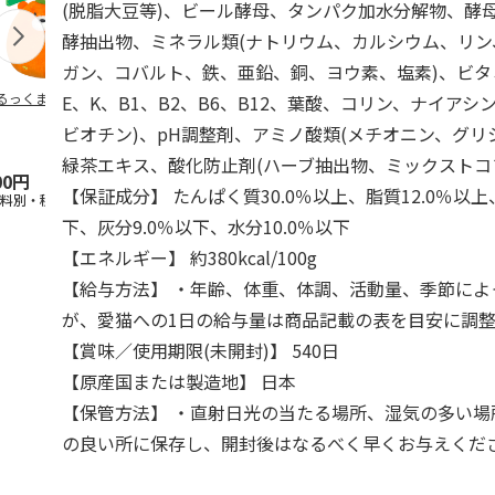
(脱脂大豆等)、ビール酵母、タンパク加水分解物、酵
酵抽出物、ミネラル類(ナトリウム、カルシウム、リ
ガン、コバルト、鉄、亜鉛、銅、ヨウ素、塩素)、ビタミ
るっくま みかん
デオトイレ 飛び散
獣医師開発 ニオイ
無添加良品 
E、K、B1、B2、B6、B12、葉酸、コリン、ナイア
らない消臭・抗菌サ
をとる砂専用 猫ト
ムデンタルコ
ビオチン)、pH調整剤、アミノ酸類(メチオニン、グリ
ンド 4L
イレ ナチュラルグ
ぐるぐるボー
レー
…
緑茶エキス、酸化防止剤(ハーブ抽出物、ミックストコ
00円
1,320円
1,550円
470円
【保証成分】 たんぱく質30.0％以上、脂質12.0％以上
送料別・税込)
(送料別・税込)
(送料別・税込)
(送料別・税込
下、灰分9.0％以下、水分10.0％以下
【エネルギー】 約380kcal/100g
【給与方法】 ・年齢、体重、体調、活動量、季節によ
が、愛猫への1日の給与量は商品記載の表を目安に調
【賞味／使用期限(未開封)】 540日
【原産国または製造地】 日本
【保管方法】 ・直射日光の当たる場所、湿気の多い場
の良い所に保存し、開封後はなるべく早くお与えくだ