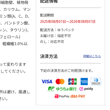
配送情報
母細胞壁、植物発
ン、カリウム、マン
配送期間
ン類(A、C、D、
2025年08月07日～2026年08月07日
カムカ
銀のスプーン パウ
ペット線香 虹のか
CIAO 香り立つクラ
シン、パントテン酸、
ーン
チ 健康に育つ子ね
なた フルーティフ
ンキー ちゅ～る和
シン、タウリン)、
配送方法
ゆうパック
ン型 S
こ用 まぐろ・かつ
ローラルの香り
えBOX とりささ
…
おに
…
お届け日
指定不可
フェロール)
120円
590円
380円
のし
対応不可
、粗繊維3.0％以
)
(送料別・税込)
(送料別・税込)
(送料別・税込)
決済方法
詳細はこちら
って変わります
整してください。
下記の決済方法がご利用頂けます。
所は避け、風通し
さい。