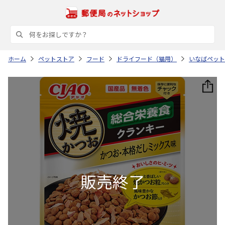
ホーム
ペットストア
フード
ドライフード（猫用）
いなばペット