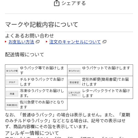
シェアする
マークや記載内容について
よくあるお問い合わせ
お支払い方法
注文のキャンセルについて
配送情報について
ゆうパック等でお届けしま
ゆうパケットでお届けします
す
チルドゆうパックでお届け
定形外郵便(簡易書留)でお届
します
けします
冷凍ゆうパックでお届けし
レターパックライトでお届け
ます。
します
佐川急便でのお届けとなり
ます
なお、「普通ゆうパック」の場合は表示しません。また、「夏期
のみチルドゆうパック」などとなる場合は、記号での表示はせ
ず、商品内容欄にその旨を表示しています。
アレルギー情報について