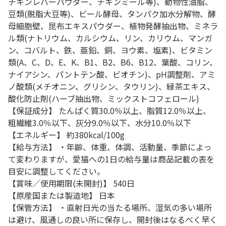
チキンレバーパウダー、チキンミール等)、動物性油脂、
豆類(脱脂大豆等)、ビール酵母、タンパク加水分解物、酵
母細胞壁、昆布エキスパウダー、植物発酵抽出物、ミネラ
ル類(ナトリウム、カルシウム、リン、カリウム、マンガ
ン、コバルト、鉄、亜鉛、銅、ヨウ素、塩素)、ビタミン
類(A、C、D、E、K、B1、B2、B6、B12、葉酸、コリン、
ナイアシン、パントテン酸、ビオチン)、pH調整剤、アミ
ノ酸類(メチオニン、グリシン、タウリン)、緑茶エキス、
酸化防止剤(ハーブ抽出物、ミックストコフェロール)
【保証成分】 たんぱく質30.0％以上、脂質12.0％以上、
粗繊維3.0％以下、灰分9.0％以下、水分10.0％以下
【エネルギー】 約380kcal/100g
【給与方法】 ・年齢、体重、体調、活動量、季節によっ
て変わりますが、愛猫への1日の給与量は商品記載の表を
目安に調整してください。
【賞味／使用期限(未開封)】 540日
【原産国または製造地】 日本
【保管方法】 ・直射日光の当たる場所、湿気の多い場所
は避け、風通しの良い所に保存し、開封後はなるべく早く