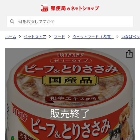
ホーム
ペットストア
フード
ウェットフード（犬用）
いなばペッ