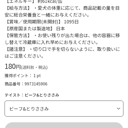
【エネルギー】 約61kcal/缶
【給与方法】 ・愛犬の体重に応じて、商品記載の量を目
安に総合栄養食と一緒にお与えください。
【賞味／使用期限(未開封)】 1095日
【原産国または製造地】 日本
【保管方法】 ・お使い残りが出た場合は、他の容器に移
し替えて冷蔵庫に入れ早めにお与えください。
【諸注意】 ・切り口で手を切らないように、取り扱いに
はご注意ください。
180
円
(送料別・税込)
獲得ポイント： 1 pt
商品番号
9973145906
テイスト：ビーフ&とりささみ