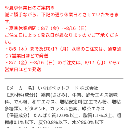
※夏季休業日のご案内※
誠に勝手ながら、下記の通り休業日とさせていただきま
す。
・夏季休業期間：8/7（金）～8/16（日）
ご注文日によって発送日が異なりますのでご了承くださ
い。
・8/6（木）まで及び8/17（月）以降のご注文は、通常通
り7営業日ほどで発送
・8/7（金）～8/16（日）のご注文は、8/17（月）から7
営業日ほどで発送
【メーカー名】 いなばペットフード 株式会社
【原材料(成分)】 鶏肉(ささみ)、牛肉、酵母エキス調味
料、でん粉、和牛エキス、増粘安定剤(加工でん粉、増粘
多糖類)、ビタミンE、カラメル色素、緑茶エキス
【保証成分】 たんぱく質12.0％以上、脂質1.1％以上、粗
繊維0.1％以下、灰分0.8％以下、水分86.0％以下