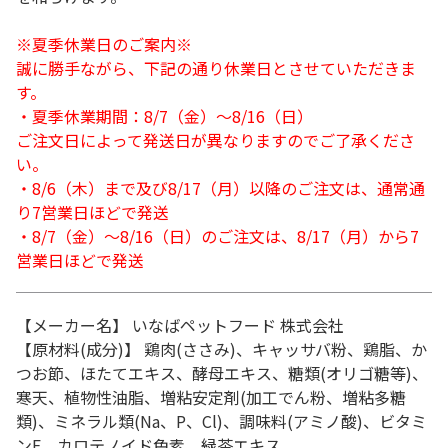
※夏季休業日のご案内※
誠に勝手ながら、下記の通り休業日とさせていただきま
す。
・夏季休業期間：8/7（金）～8/16（日）
ご注文日によって発送日が異なりますのでご了承くださ
い。
・8/6（木）まで及び8/17（月）以降のご注文は、通常通
り7営業日ほどで発送
・8/7（金）～8/16（日）のご注文は、8/17（月）から7
営業日ほどで発送
【メーカー名】 いなばペットフード 株式会社
【原材料(成分)】 鶏肉(ささみ)、キャッサバ粉、鶏脂、か
つお節、ほたてエキス、酵母エキス、糖類(オリゴ糖等)、
寒天、植物性油脂、増粘安定剤(加工でん粉、増粘多糖
類)、ミネラル類(Na、P、Cl)、調味料(アミノ酸)、ビタミ
ンE、カロテノイド色素、緑茶エキス