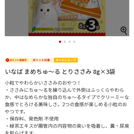
1
2
3
4
いなば まめちゅ～る とりささみ 8g×3袋
小粒でやわらかいささみのおやつ！
・ささみにちゅ～るを練り込んで外側はふっくらやわら
か、中はなめらかな独自のちゅ～るタイプでクリーミーな
食感でとろける美味しさ。2つの食感が楽しめる小粒のお
やつです。
・保存料、発色剤 不使用
・緑茶エキスが腸管内の内容物の臭いを吸着し、糞・尿臭
を和らげます。