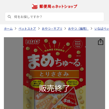
ホーム
ペットストア
おやつ・サプリ
おやつ（猫用）
いなばペッ