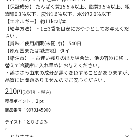
【保証成分】 たんぱく質15.5％以上、脂質3.5％以上、粗
繊維0.3％以下、灰分1.6％以下、水分72.0％以下
【エネルギー】 約11kcal/本
【給与方法】 ・1日3袋を目安におやつとしてお与えくだ
さい。
【賞味／使用期限(未開封)】 540日
【原産国または製造地】 タイ
【諸注意】 ・お使い残りの出た場合は、他の容器に移し
替えて冷蔵庫に入れ早めにお与えください。
・鶏ささみ由来の成分が黒く変色することがありますが、
品質には問題ありませんのでご安心ください。
210
円
(送料別・税込)
獲得ポイント： 2 pt
商品番号
9973145900
テイスト：とりささみ