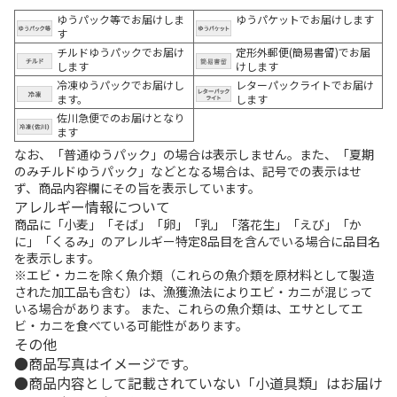
ゆうパック等でお届けしま
ゆうパケットでお届けします
す
チルドゆうパックでお届け
定形外郵便(簡易書留)でお届
します
けします
冷凍ゆうパックでお届けし
レターパックライトでお届け
ます。
します
佐川急便でのお届けとなり
ます
なお、「普通ゆうパック」の場合は表示しません。また、「夏期
のみチルドゆうパック」などとなる場合は、記号での表示はせ
ず、商品内容欄にその旨を表示しています。
アレルギー情報について
商品に「小麦」「そば」「卵」「乳」「落花生」「えび」「か
に」「くるみ」のアレルギー特定8品目を含んでいる場合に品目名
を表示します。
※エビ・カニを除く魚介類（これらの魚介類を原材料として製造
された加工品も含む）は、漁獲漁法によりエビ・カニが混じって
いる場合があります。 また、これらの魚介類は、エサとしてエ
ビ・カニを食べている可能性があります。
その他
商品写真はイメージです。
商品内容として記載されていない「小道具類」はお届け