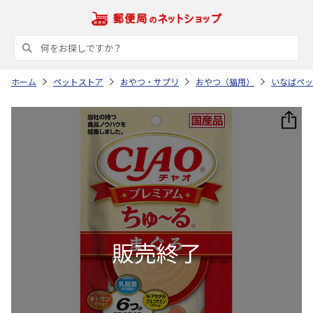
ホーム
ペットストア
おやつ・サプリ
おやつ（猫用）
いなばペッ