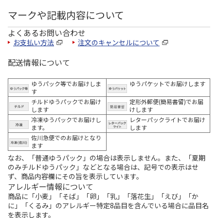
マークや記載内容について
よくあるお問い合わせ
お支払い方法
注文のキャンセルについて
配送情報について
ゆうパック等でお届けしま
ゆうパケットでお届けします
す
チルドゆうパックでお届け
定形外郵便(簡易書留)でお届
します
けします
冷凍ゆうパックでお届けし
レターパックライトでお届け
ます。
します
佐川急便でのお届けとなり
ます
なお、「普通ゆうパック」の場合は表示しません。また、「夏期
のみチルドゆうパック」などとなる場合は、記号での表示はせ
ず、商品内容欄にその旨を表示しています。
アレルギー情報について
商品に「小麦」「そば」「卵」「乳」「落花生」「えび」「か
に」「くるみ」のアレルギー特定8品目を含んでいる場合に品目名
を表示します。