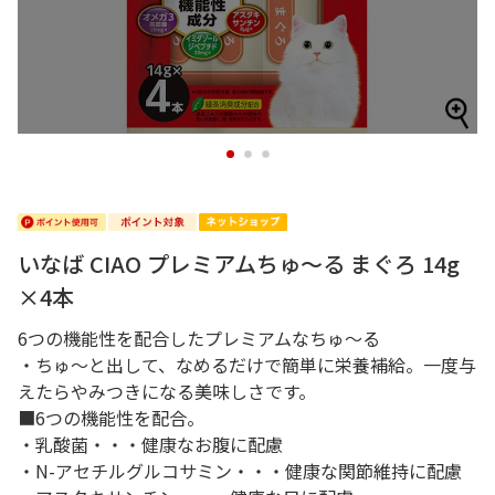
1
2
3
いなば CIAO プレミアムちゅ～る まぐろ 14g
×4本
6つの機能性を配合したプレミアムなちゅ～る
・ちゅ～と出して、なめるだけで簡単に栄養補給。一度与
えたらやみつきになる美味しさです。
■6つの機能性を配合。
・乳酸菌・・・健康なお腹に配慮
・N-アセチルグルコサミン・・・健康な関節維持に配慮