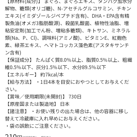
【原材料(成分)】 まぐろ、まぐろエキス、タンパク加水分
解物、糖類(オリゴ糖)、N-アセチルグルコサミン、チキン
エキス(イミダゾールジペプチド含有)、DHA・EPA含有精
製魚油(オメガ3脂肪酸源)、殺菌乳酸菌、植物性油脂、増
粘安定剤(加工でん粉、増粘多糖類)、キトサン、ミネラル
類(Na、P、Cl)、調味料(アミノ酸)、ビタミンE、紅麹色
素、緑茶エキス、ヘマトコッカス藻色素(アスタキサンチ
ン含有)
【保証成分】 たんぱく質8.0％以上、脂質0.5％以上、粗繊
維0.5％以下、灰分1.5％以下、水分89.5％以下
【エネルギー】 約7kcal/本
【給与方法】 ・1日4本を目安におやつとしてお与えくだ
さい。
【賞味／使用期限(未開封)】 730日
【原産国または製造地】 日本
【諸注意】 ・お使い残りの出た場合は、他の容器に移し
替えて冷蔵庫に入れ早めにお与えください。
・袋の誤飲にご注意ください。
210