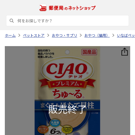
ホーム
ペットストア
おやつ・サプリ
おやつ（猫用）
いなばペッ