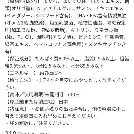
【原材料(成分)】 まぐろ、ほたて貝柱、ほたてエキス、糖
類(オリゴ糖)、N-アセチルグルコサミン、チキンエキス
(イミダゾールジペプチド含有)、DHA・EPA含有精製魚油
(オメガ3脂肪酸源)、殺菌乳酸菌、植物性油脂、増粘安定
剤(加工でん粉、増粘多糖類)、キトサン、ミネラル類
(Na、P、Cl)、調味料(アミノ酸)、ビタミンE、紅麹色素、
緑茶エキス、ヘマトコッカス藻色素(アスタキサンチン含
有)
【保証成分】 たんぱく質8.0％以上、脂質0.5％以上、粗繊
維0.5％以下、灰分1.5％以下、水分89.5％以下
【エネルギー】 約7kcal/本
【給与方法】 ・1日4本を目安におやつとして与えてくだ
さい。
【賞味／使用期限(未開封)】 730日
【原産国または製造地】 日本
【諸注意】 ・お使い残りの出た場合は、他の容器に移し
替えて冷蔵庫に入れ早めにお与えください。
・袋の誤飲にご注意ください。
210