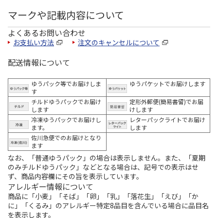
マークや記載内容について
よくあるお問い合わせ
お支払い方法
注文のキャンセルについて
配送情報について
ゆうパック等でお届けしま
ゆうパケットでお届けします
す
チルドゆうパックでお届け
定形外郵便(簡易書留)でお届
します
けします
冷凍ゆうパックでお届けし
レターパックライトでお届け
ます。
します
佐川急便でのお届けとなり
ます
なお、「普通ゆうパック」の場合は表示しません。また、「夏期
のみチルドゆうパック」などとなる場合は、記号での表示はせ
ず、商品内容欄にその旨を表示しています。
アレルギー情報について
商品に「小麦」「そば」「卵」「乳」「落花生」「えび」「か
に」「くるみ」のアレルギー特定8品目を含んでいる場合に品目名
を表示します。