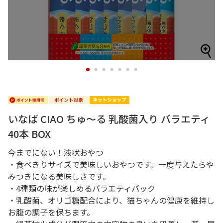
1
2
3
4
5
6
7
いなば CIAO ちゅ～る 乳酸菌入り バラエティ
40本 BOX
今までにない！液状おやつ
・食べきりサイズで美味しいおやつです。一度与えたらや
みつきになる美味しさです。
・4種類の味が楽しめるバラエティパック
・乳酸菌、オリゴ糖配合により、猫ちゃんの健康を維持し
お腹の調子を保ちます。