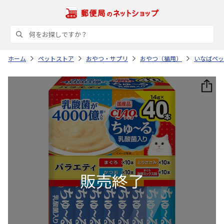
ホーム
ペットストア
おやつ・サプリ
おやつ（猫用）
いなばペッ