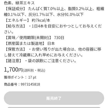
色素、緑茶エキス
【保証成分】 たんぱく質7.0％以上、脂質0.2％以上、粗繊
維0.1％以下、灰分1.7％以下、水分91.0％以下
【エネルギー】 約7kcal/本
【給与方法】 ・1日4本を目安におやつとしてお与えくだ
さい。
【賞味／使用期限(未開封)】 730日
【原産国または製造地】 日本
【保管方法】 ・お使い残りが出た場合は、他の容器に移
し替えて冷蔵庫に入れ早めにお与えください。
【諸注意】 ・袋の誤飲にご注意ください。
1,700
円
(送料別・税込)
獲得ポイント： 17 pt
商品番号
9973145818