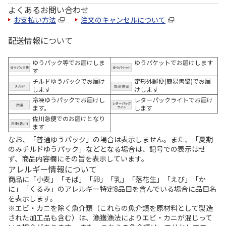
よくあるお問い合わせ
お支払い方法
注文のキャンセルについて
配送情報について
ゆうパック等でお届けしま
ゆうパケットでお届けします
す
チルドゆうパックでお届け
定形外郵便(簡易書留)でお届
します
けします
冷凍ゆうパックでお届けし
レターパックライトでお届け
ます。
します
佐川急便でのお届けとなり
ます
なお、「普通ゆうパック」の場合は表示しません。また、「夏期
のみチルドゆうパック」などとなる場合は、記号での表示はせ
ず、商品内容欄にその旨を表示しています。
アレルギー情報について
商品に「小麦」「そば」「卵」「乳」「落花生」「えび」「か
に」「くるみ」のアレルギー特定8品目を含んでいる場合に品目名
を表示します。
※エビ・カニを除く魚介類（これらの魚介類を原材料として製造
された加工品も含む）は、漁獲漁法によりエビ・カニが混じって