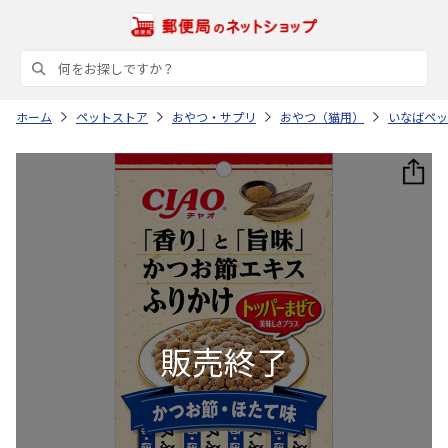
ホーム
ペットストア
おやつ・サプリ
おやつ（猫用）
いなばペッ