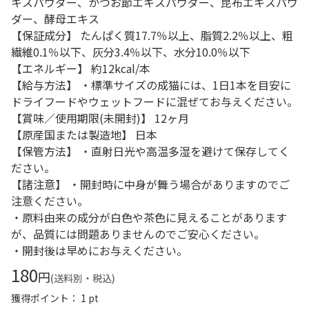
キスパウダー、かつお節エキスパウダー、昆布エキスパウ
ダー、酵母エキス
【保証成分】 たんぱく質17.7％以上、脂質2.2％以上、粗
繊維0.1％以下、灰分3.4％以下、水分10.0％以下
【エネルギー】 約12kcal/本
【給与方法】 ・標準サイズの成猫には、1日1本を目安に
ドライフードやウェットフードに混ぜてお与えください。
【賞味／使用期限(未開封)】 12ヶ月
【原産国または製造地】 日本
【保管方法】 ・直射日光や高温多湿を避けて保存してく
ださい。
【諸注意】 ・開封時に中身が舞う場合がありますのでご
注意ください。
・原料由来の成分が白色や茶色に見えることがあります
が、品質には問題ありませんのでご安心ください。
・開封後は早めにお与えください。
180
円
(送料別・税込)
獲得ポイント： 1 pt