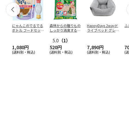
にゃんこのでるでる
森林からの贈りもの
HappyDays 2wayド
ふ
ボトル フードセッ
しっかり消臭するひ
ライブベッド グレ
ト
のきの猫砂 7L
ー
5.0
（1）
1,080円
520円
7,890円
7
(送料別・税込)
(送料別・税込)
(送料別・税込)
(