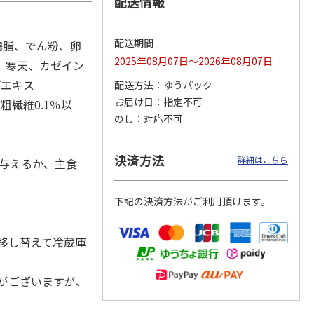
配送情報
配送期間
、鶏脂、でん粉、卵
2025年08月07日～2026年08月07日
カムカ
銀のスプーン パウ
ペット線香 虹のか
CIAO 香り立つクラ
、寒天、カゼイン
ーン
チ 健康に育つ子ね
なた フルーティフ
ンキー ちゅ～る和
茶エキス
配送方法
ゆうパック
ン型 S
こ用 まぐろ・かつ
ローラルの香り
えBOX とりささ
…
おに
…
お届け日
指定不可
粗繊維0.1％以
120円
590円
380円
のし
対応不可
)
(送料別・税込)
(送料別・税込)
(送料別・税込)
決済方法
詳細はこちら
ま与えるか、主食
下記の決済方法がご利用頂けます。
移し替えて冷蔵庫
がございますが、