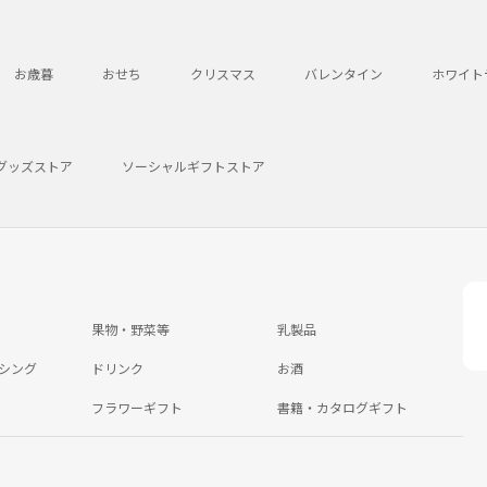
お歳暮
おせち
クリスマス
バレンタイン
ホワイト
グッズストア
ソーシャルギフトストア
果物・野菜等
乳製品
シング
ドリンク
お酒
フラワーギフト
書籍・カタログギフト