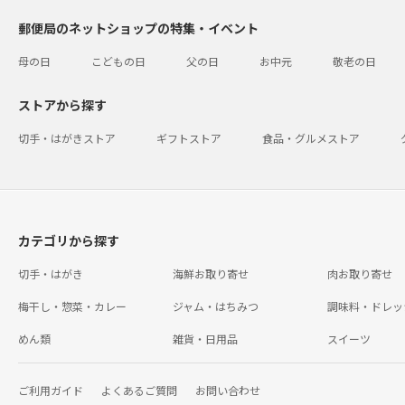
郵便局のネットショップの特集・イベント
母の日
こどもの日
父の日
お中元
敬老の日
ストアから探す
切手・はがきストア
ギフトストア
食品・グルメストア
カテゴリから探す
切手・はがき
海鮮お取り寄せ
肉お取り寄せ
梅干し・惣菜・カレー
ジャム・はちみつ
調味料・ドレッ
めん類
雑貨・日用品
スイーツ
ご利用ガイド
よくあるご質問
お問い合わせ