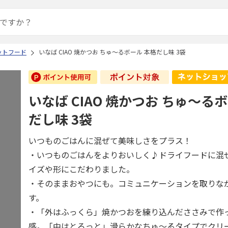
ットフード
いなば CIAO 焼かつお ちゅ～るボール 本格だし味 3袋
いなば CIAO 焼かつお ちゅ～る
だし味 3袋
いつものごはんに混ぜて美味しさをプラス！
・いつものごはんをよりおいしく♪ドライフードに混
イズや形にこだわりました。
・そのままおやつにも。コミュニケーションを取りな
す。
・「外はふっくら」焼かつおを練り込んだささみで作
感。「中はとろっと」滑らかなちゅ～るタイプでクリ