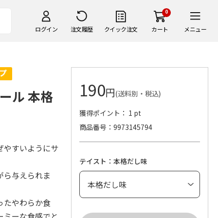
0
ログイン
注文履歴
クイック注文
カート
メニュー
190
円
ボール 本格
(送料別・税込)
獲得ポイント： 1 pt
商品番号
9973145794
ぜやすいようにサ
テイスト：本格だし味
がら与えられま
ったやわらか食
ーミーな食感でと