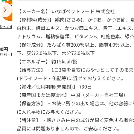
【メーカー名】 いなばペットフード 株式会社
【原材料(成分)】 鶏肉(ささみ)、かつお、かつお節
るっくま みかん
デオトイレ 飛び散
獣医師開発 ニオイ
無添加良品 
白粉末、酵母エキス、かつお節エキス、煮干しエキス
らない消臭・抗菌サ
をとる砂専用 猫ト
ムデンタルコ
ナトリウム、増粘多糖類、ビタミンE、紅麹色素、緑
ンド 4L
イレ ナチュラルグ
ぐるぐるボー
レー
…
【保証成分】 たんぱく質20.0％以上、脂質4.0％以上、
00円
1,320円
1,550円
470円
下、灰分2.0％以下、水分72.0％以下
送料別・税込)
(送料別・税込)
(送料別・税込)
(送料別・税込
【エネルギー】 約15kcal/袋
【給与方法】 ・1日3袋を目安におやつとしてそのま
(ドライフード・缶詰等)に混ぜてお与えください。
【賞味／使用期限(未開封)】 730日
【原産国または製造地】 中国（メーカー自社工場）
【保管方法】 ・お使い残りの出た場合は、他の容器に
に入れ早めにお与えください。
【諸注意】 ・鶏ささみ由来の成分が黒く変色する場合
品質には問題ありませんので、ご安心ください。