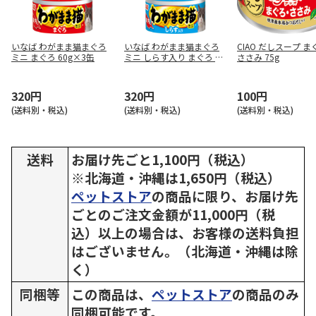
いなば わがまま猫まぐろ
いなば わがまま猫まぐろ
CIAO だしスープ 
ミニ まぐろ 60g×3缶
ミニ しらす入り まぐろ 60
ささみ 75g
g×3缶
320円
320円
100円
(送料別・税込)
(送料別・税込)
(送料別・税込)
送料
お届け先ごと1,100円（税込）
※北海道・沖縄は1,650円（税込）
ペットストア
の商品に限り、お届け先
ごとのご注文金額が11,000円（税
込）以上の場合は、お客様の送料負担
はございません。（北海道・沖縄は除
く）
同梱等
この商品は、
ペットストア
の商品のみ
同梱可能です。