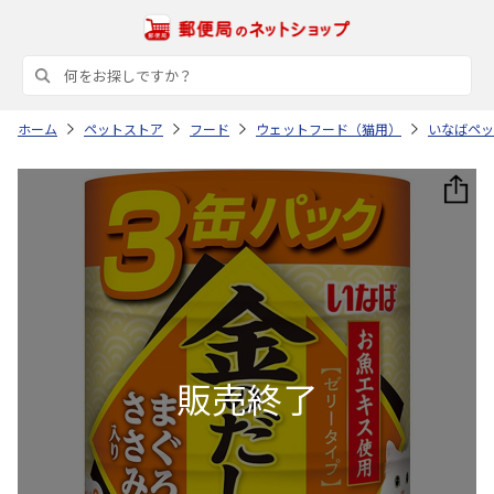
ホーム
ペットストア
フード
ウェットフード（猫用）
いなばペッ