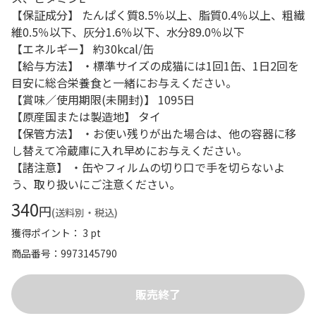
【保証成分】 たんぱく質8.5％以上、脂質0.4％以上、粗繊
維0.5％以下、灰分1.6％以下、水分89.0％以下
【エネルギー】 約30kcal/缶
【給与方法】 ・標準サイズの成猫には1回1缶、1日2回を
目安に総合栄養食と一緒にお与えください。
【賞味／使用期限(未開封)】 1095日
【原産国または製造地】 タイ
【保管方法】 ・お使い残りが出た場合は、他の容器に移
し替えて冷蔵庫に入れ早めにお与えください。
【諸注意】 ・缶やフィルムの切り口で手を切らないよ
う、取り扱いにご注意ください。
340
円
(送料別・税込)
獲得ポイント： 3 pt
商品番号
9973145790