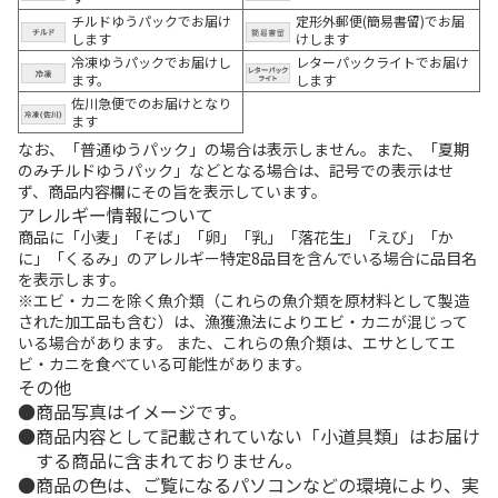
チルドゆうパックでお届け
定形外郵便(簡易書留)でお届
します
けします
冷凍ゆうパックでお届けし
レターパックライトでお届け
ます。
します
佐川急便でのお届けとなり
ます
なお、「普通ゆうパック」の場合は表示しません。また、「夏期
のみチルドゆうパック」などとなる場合は、記号での表示はせ
ず、商品内容欄にその旨を表示しています。
アレルギー情報について
商品に「小麦」「そば」「卵」「乳」「落花生」「えび」「か
に」「くるみ」のアレルギー特定8品目を含んでいる場合に品目名
を表示します。
※エビ・カニを除く魚介類（これらの魚介類を原材料として製造
された加工品も含む）は、漁獲漁法によりエビ・カニが混じって
いる場合があります。 また、これらの魚介類は、エサとしてエ
ビ・カニを食べている可能性があります。
その他
商品写真はイメージです。
商品内容として記載されていない「小道具類」はお届け
する商品に含まれておりません。
商品の色は、ご覧になるパソコンなどの環境により、実