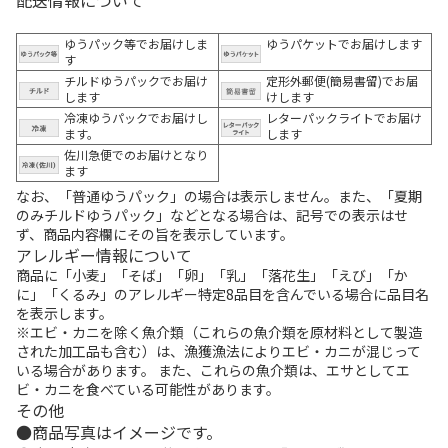
配送情報について
ゆうパック等でお届けしま
ゆうパケットでお届けします
す
チルドゆうパックでお届け
定形外郵便(簡易書留)でお届
します
けします
冷凍ゆうパックでお届けし
レターパックライトでお届け
ます。
します
佐川急便でのお届けとなり
ます
なお、「普通ゆうパック」の場合は表示しません。また、「夏期
のみチルドゆうパック」などとなる場合は、記号での表示はせ
ず、商品内容欄にその旨を表示しています。
アレルギー情報について
商品に「小麦」「そば」「卵」「乳」「落花生」「えび」「か
に」「くるみ」のアレルギー特定8品目を含んでいる場合に品目名
を表示します。
※エビ・カニを除く魚介類（これらの魚介類を原材料として製造
された加工品も含む）は、漁獲漁法によりエビ・カニが混じって
いる場合があります。 また、これらの魚介類は、エサとしてエ
ビ・カニを食べている可能性があります。
その他
商品写真はイメージです。