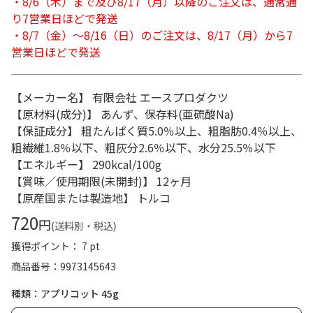
・8/6（木）まで及び8/17（月）以降のご注文は、通常通
り7営業日ほどで発送
・8/7（金）～8/16（日）のご注文は、8/17（月）から7
営業日ほどで発送
【メーカー名】 有限会社 エースプロダクツ
【原材料(成分)】 あんず、保存料(亜硫酸Na)
【保証成分】 粗たんぱく質5.0％以上、粗脂肪0.4％以上、
粗繊維1.8％以下、粗灰分2.6％以下、水分25.5％以下
【エネルギー】 290kcal/100g
【賞味／使用期限(未開封)】 12ヶ月
【原産国または製造地】 トルコ
720
円
(送料別・税込)
獲得ポイント： 7 pt
商品番号
9973145643
種類：アプリコット 45g