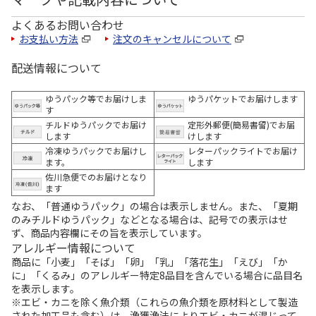
よくあるお問い合わせ
お支払い方法
注文のキャンセルについて
配送情報について
ゆうパック等でお届けしま
ゆうパケットでお届けします
す
チルドゆうパックでお届け
定形外郵便(簡易書留)でお届
します
けします
冷凍ゆうパックでお届けし
レターパックライトでお届け
ます。
します
佐川急便でのお届けとなり
ます
なお、「普通ゆうパック」の場合は表示しません。また、「夏期
のみチルドゆうパック」などとなる場合は、記号での表示はせ
ず、商品内容欄にその旨を表示しています。
アレルギー情報について
商品に「小麦」「そば」「卵」「乳」「落花生」「えび」「か
に」「くるみ」のアレルギー特定8品目を含んでいる場合に品目名
を表示します。
※エビ・カニを除く魚介類（これらの魚介類を原材料として製造
された加工品も含む）は、漁獲漁法によりエビ・カニが混じって