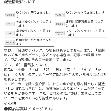
配送情報について
ゆうパック等でお届けしま
ゆうパケットでお届けします
す
チルドゆうパックでお届け
定形外郵便(簡易書留)でお届
します
けします
冷凍ゆうパックでお届けし
レターパックライトでお届け
ます。
します
佐川急便でのお届けとなり
ます
なお、「普通ゆうパック」の場合は表示しません。また、「夏期
のみチルドゆうパック」などとなる場合は、記号での表示はせ
ず、商品内容欄にその旨を表示しています。
アレルギー情報について
商品に「小麦」「そば」「卵」「乳」「落花生」「えび」「か
に」「くるみ」のアレルギー特定8品目を含んでいる場合に品目名
を表示します。
※エビ・カニを除く魚介類（これらの魚介類を原材料として製造
された加工品も含む）は、漁獲漁法によりエビ・カニが混じって
いる場合があります。 また、これらの魚介類は、エサとしてエ
ビ・カニを食べている可能性があります。
その他
商品写真はイメージです。