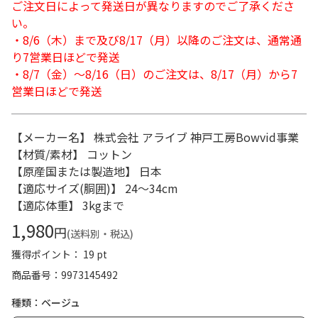
ご注文日によって発送日が異なりますのでご了承くださ
い。
・8/6（木）まで及び8/17（月）以降のご注文は、通常通
り7営業日ほどで発送
・8/7（金）～8/16（日）のご注文は、8/17（月）から7
営業日ほどで発送
【メーカー名】 株式会社 アライブ 神戸工房Bowvid事業
【材質/素材】 コットン
【原産国または製造地】 日本
【適応サイズ(胴囲)】 24～34cm
【適応体重】 3kgまで
1,980
円
(送料別・税込)
獲得ポイント： 19 pt
商品番号
9973145492
種類：ベージュ