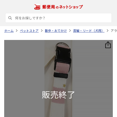
ホーム
ペットストア
散歩・おでかけ
首輪・リード（犬用）
アラ