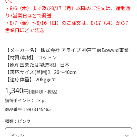
い。
・8/6（木）まで及び8/17（月）以降のご注文は、通常通
り7営業日ほどで発送
・8/7（金）～8/16（日）のご注文は、8/17（月）から7
営業日ほどで発送
【メーカー名】 株式会社 アライブ 神戸工房Bowvid事業
【材質/素材】 コットン
【原産国または製造地】 日本
【適応サイズ(首囲)】 26～40cm
【適応体重】 20kgまで
1,340
円
(送料別・税込)
獲得ポイント： 13 pt
商品番号
9973145485
種類：ピンク