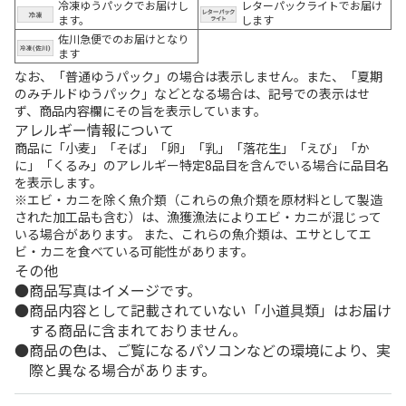
冷凍ゆうパックでお届けし
レターパックライトでお届け
ます。
します
佐川急便でのお届けとなり
ます
なお、「普通ゆうパック」の場合は表示しません。また、「夏期
のみチルドゆうパック」などとなる場合は、記号での表示はせ
ず、商品内容欄にその旨を表示しています。
アレルギー情報について
商品に「小麦」「そば」「卵」「乳」「落花生」「えび」「か
に」「くるみ」のアレルギー特定8品目を含んでいる場合に品目名
を表示します。
※エビ・カニを除く魚介類（これらの魚介類を原材料として製造
された加工品も含む）は、漁獲漁法によりエビ・カニが混じって
いる場合があります。 また、これらの魚介類は、エサとしてエ
ビ・カニを食べている可能性があります。
その他
商品写真はイメージです。
商品内容として記載されていない「小道具類」はお届け
する商品に含まれておりません。
商品の色は、ご覧になるパソコンなどの環境により、実
際と異なる場合があります。