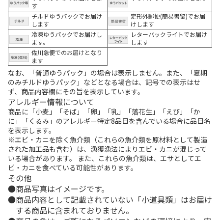
す
チルドゆうパックでお届け
定形外郵便(簡易書留)でお届
します
けします
冷凍ゆうパックでお届けし
レターパックライトでお届け
ます。
します
佐川急便でのお届けとなり
ます
なお、「普通ゆうパック」の場合は表示しません。また、「夏期
のみチルドゆうパック」などとなる場合は、記号での表示はせ
ず、商品内容欄にその旨を表示しています。
アレルギー情報について
商品に「小麦」「そば」「卵」「乳」「落花生」「えび」「か
に」「くるみ」のアレルギー特定8品目を含んでいる場合に品目名
を表示します。
※エビ・カニを除く魚介類（これらの魚介類を原材料として製造
された加工品も含む）は、漁獲漁法によりエビ・カニが混じって
いる場合があります。 また、これらの魚介類は、エサとしてエ
ビ・カニを食べている可能性があります。
その他
商品写真はイメージです。
商品内容として記載されていない「小道具類」はお届け
する商品に含まれておりません。