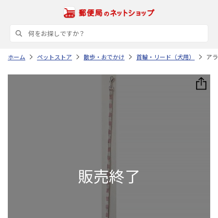
ホーム
ペットストア
散歩・おでかけ
首輪・リード（犬用）
アラ